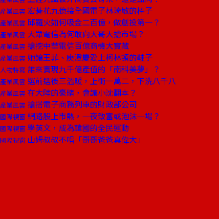
宏碁花九億接全國電子林琦敏的棒子
產業風雲
邱羅火如何吸金二百億，做創投第一？
產業風雲
大眾電信為何敢向大哥大搶市場？
產業風雲
搶挖中華電信百億商機大寶藏
產業風雲
她讓王菲、庾澄慶愛上柯林頓的鞋子
產業風雲
誰來實現九千億產值的「南科美夢」？
人物特寫
選前選後三溫暖，上衝一萬二，下洗八千八
產業風雲
在大陸的豪賭，會讓小沈翻本？
產業風雲
搶搭電子商務列車的財政部公司
產業風雲
網路股上市熱，一夜致富或泡沫一場？
國際視窗
學英文，成為韓國的全民運動
國際視窗
山姆叔叔不唱「哥哥爸爸真偉大」
國際視窗