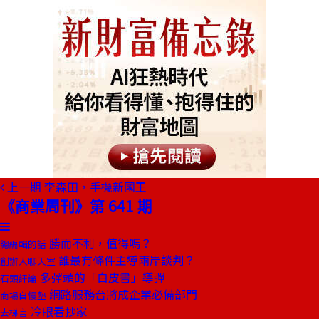
上一期
李森田，手機新國王
《商業周刊》第 641 期
勝而不利，值得嗎？
總編輯的話
誰最有條件主導兩岸談判？
創辦人聊天室
多彈頭的「白皮書」導彈
石頭評論
網路服務台將成企業必備部門
商場自慢塾
冷眼看抄家
去梯言