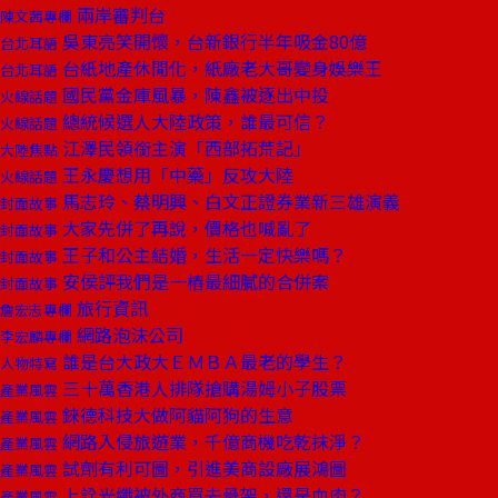
兩岸審判台
陳文茜專欄
吳東亮笑開懷，台新銀行半年吸金80億
台北耳語
台紙地產休閒化，紙廠老大哥變身娛樂王
台北耳語
國民黨金庫風暴，陳鑫被逐出中投
火線話題
總統候選人大陸政策，誰最可信？
火線話題
江澤民領銜主演「西部拓荒記」
大陸焦點
王永慶想用「中藥」反攻大陸
火線話題
馬志玲、蔡明興、白文正證券業新三雄演義
封面故事
大家先併了再說，價格也喊亂了
封面故事
王子和公主結婚，生活一定快樂嗎？
封面故事
安侯評我們是一樁最細膩的合併案
封面故事
旅行資訊
詹宏志專欄
網路泡沫公司
李宏麟專欄
誰是台大政大ＥＭＢＡ最老的學生？
人物特寫
三十萬香港人排隊搶購湯姆小子股票
產業風雲
錸德科技大做阿貓阿狗的生意
產業風雲
網路入侵旅遊業，千億商機吃乾抹淨？
產業風雲
試劑有利可圖，引進美商設廠展鴻圖
產業風雲
上詮光纖被外商買去骨架，還是血肉？
產業風雲