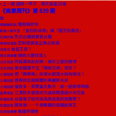
上一期
困頓一甲子 兩天致富20億
《商業周刊》第 639 期
種樹與砍柴
總編輯的話
「皇后的貞操」與「國王的風流」
創辦人聊天室
形式台獨與實質台獨
石頭評論
忍耐寂寞是企業必修課
商場自慢塾
誰是王莽？
去梯言
總統大選找情人
陳文茜專欄
阿扁募款刮刮樂，擁宋立委抓賭博
台北耳語
吳伯雄擋不住「換帖兄弟」挺宋？
台北耳語
把「興票案」的渾水變清水她有辦法？
火線話題
透視和信超媒體的美麗新未來
火線話題
福客多、萊爾富先動手，統一超商等時機
火線話題
江澤民先替換地方諸侯再重組中央王爺
產業風雲
台達電子如何成為高成長的常勝軍？
封面故事
鄭崇華——千億集團的發飆創業王
封面故事
擁護李總統
信懷南專欄