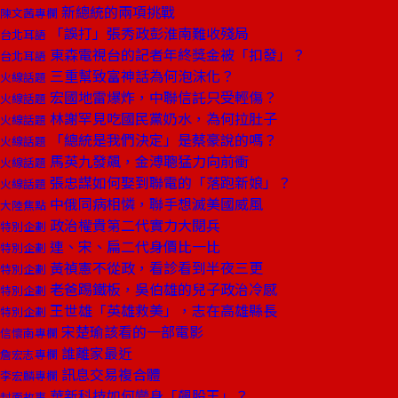
新總統的兩項挑戰
陳文茜專欄
「誤打」張秀政彭淮南難收殘局
台北耳語
東森電視台的記者年終獎金被「扣發」？
台北耳語
三重幫致富神話為何泡沫化？
火線話題
宏國地雷爆炸，中聯信託只受輕傷？
火線話題
林謝罕見吃國民黨奶水，為何拉肚子
火線話題
「總統是我們決定」是蔡豪說的嗎？
火線話題
馬英九發飆，金溥聰猛力向前衝
火線話題
張忠謀如何娶到聯電的「落跑新娘」？
火線話題
中俄同病相憐，聯手想滅美國威風
大陸焦點
政治權貴第二代實力大閱兵
特別企劃
連、宋、扁二代身價比一比
特別企劃
黃禎憲不從政，看診看到半夜三更
特別企劃
老爸踢鐵板，吳伯雄的兒子政治冷感
特別企劃
王世雄「英雄救美」，志在高雄縣長
特別企劃
宋楚瑜該看的一部電影
信懷南專欄
誰離家最近
詹宏志專欄
訊息交易複合體
李宏麟專欄
華新科技如何變身「飆股王」？
封面故事