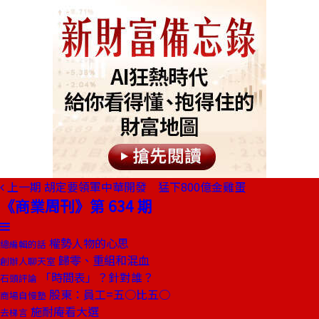
上一期
胡定要領軍中華開發 猛下800億金雞蛋
《商業周刊》第 634 期
權勢人物的心思
總編輯的話
歸零、重組和混血
創辦人聊天室
「時間表」？針對誰？
石頭評論
股東：員工=五○比五○
商場自慢塾
施耐庵看大選
去梯言