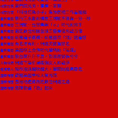
豪門四兄弟，事業一家親
封面故事
「科技狂飆小子」焦佑衡把工作當遊戲
封面故事
執行王永慶的構想王瑞瑜不浪費一分一秒
產業風雲
王瑞瑜－台塑集團「ｅ」時代的推手
產業風雲
鎖定數位相機全球王座業績挑戰百億
產業風雲
前進電子商務，前進國際「錢」途看好
產業風雲
有名才有利，網路天價買好名
產業風雲
美國線上合併時代華納的「陽謀」
產業風雲
新台幣升升不息，彭淮南緊張兮兮
產業風雲
網路下單引爆兩個女人的戰爭
人物特寫
股市泡沫越吹越大，華爾街居高思危
經濟學人
歡迎美國學校大駕光臨
國際視窗
香港地產商改走數位網路之路
國際視窗
南韓動畫「動」起來
國際視窗