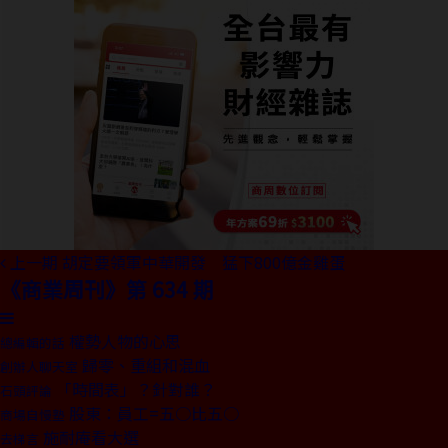
上一期
胡定要領軍中華開發 猛下800億金雞蛋
《商業周刊》第 634 期
權勢人物的心思
總編輯的話
歸零、重組和混血
創辦人聊天室
「時間表」？針對誰？
石頭評論
股東：員工=五○比五○
商場自慢塾
施耐庵看大選
去梯言