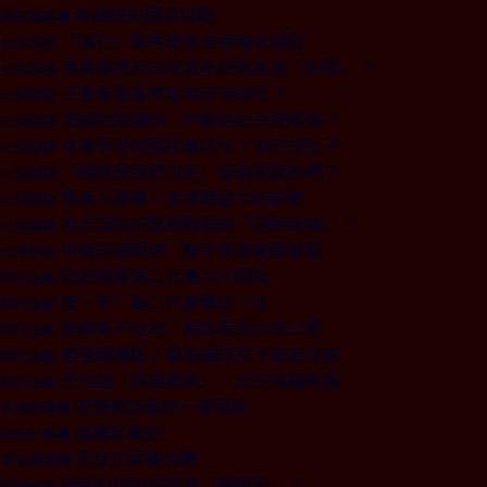
新總統的兩項挑戰
陳文茜專欄
「誤打」張秀政彭淮南難收殘局
台北耳語
東森電視台的記者年終獎金被「扣發」？
台北耳語
三重幫致富神話為何泡沫化？
火線話題
宏國地雷爆炸，中聯信託只受輕傷？
火線話題
林謝罕見吃國民黨奶水，為何拉肚子
火線話題
「總統是我們決定」是蔡豪說的嗎？
火線話題
馬英九發飆，金溥聰猛力向前衝
火線話題
張忠謀如何娶到聯電的「落跑新娘」？
火線話題
中俄同病相憐，聯手想滅美國威風
大陸焦點
政治權貴第二代實力大閱兵
特別企劃
連、宋、扁二代身價比一比
特別企劃
黃禎憲不從政，看診看到半夜三更
特別企劃
老爸踢鐵板，吳伯雄的兒子政治冷感
特別企劃
王世雄「英雄救美」，志在高雄縣長
特別企劃
宋楚瑜該看的一部電影
信懷南專欄
誰離家最近
詹宏志專欄
訊息交易複合體
李宏麟專欄
華新科技如何變身「飆股王」？
封面故事