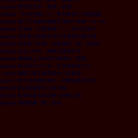
豪門四兄弟，事業一家親
封面故事
「科技狂飆小子」焦佑衡把工作當遊戲
封面故事
執行王永慶的構想王瑞瑜不浪費一分一秒
產業風雲
王瑞瑜－台塑集團「ｅ」時代的推手
產業風雲
鎖定數位相機全球王座業績挑戰百億
產業風雲
前進電子商務，前進國際「錢」途看好
產業風雲
有名才有利，網路天價買好名
產業風雲
美國線上合併時代華納的「陽謀」
產業風雲
新台幣升升不息，彭淮南緊張兮兮
產業風雲
網路下單引爆兩個女人的戰爭
人物特寫
股市泡沫越吹越大，華爾街居高思危
經濟學人
歡迎美國學校大駕光臨
國際視窗
香港地產商改走數位網路之路
國際視窗
南韓動畫「動」起來
國際視窗