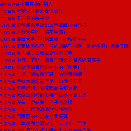
提著真相的男人
陳文茜專欄
老蕭求才若渴女性優先
台北耳語
王志剛的院長夢
台北耳語
公營體系百萬選票爭奪戰提前開打
火線話題
有錢大亨的「秘密金庫」
火線話題
權貴大戶「神秘掌櫃」的私密告白
火線話題
宋楚瑜仍吃李、連的頭路王志剛「能者多勞」身兼五職
火線話題
吳伯雄：這種事對付不了我
人物特寫
中鋼「王爺」躋身工商大老問鼎經濟部長
人物特寫
反對阿扁當選是中共的「國策」？
大陸焦點
一場「創造新鮮感」的消費遊戲
封面故事
手機大戰諾基亞用一句話打天下
封面故事
凱蒂貓超人氣萬種商品都大賣
封面故事
休旅車暢行都市鄉野橫掃台灣市場
封面故事
沒有「伊妹兒」日子怎麼過？
封面故事
一年二百億清涼飲料強強滾
封面故事
西雅圖的神話在台北蔓延
封面故事
日本燒到台灣皮卡丘年收入三百億
封面故事
水加果汁年輕人喝掉九十條高速公路
封面故事