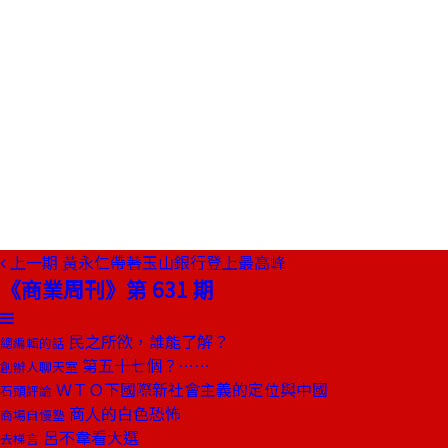
上一期
黃永仁帶著玉山銀行登上最高峰
《商業周刊》第 631 期
民之所欲，誰能了解？
總編輯的話
第五十七個？……
創辦人聊天室
ＷＴＯ下國際新社會主義的定位與中國
石頭評論
商人的白色恐怖
商場自慢塾
呂不韋看大選
去梯言