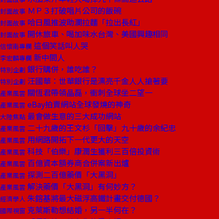
ＭＰ３打破唱片公司的飯碗
封面故事
哈日風推波助瀾拉麵「拉出長紅」
封面故事
開休旅車、喝加味水台灣、美國興趣相同
封面故事
這個笑話叫人哭
信懷南專欄
新中間人
李宏麟專欄
銀行購併，誰吃誰？
特別企劃
汪國華：世華銀行是漂亮千金人人搶著要
特別企劃
關恆君帶領晶磊，衝刺全球坐二望一
產業風雲
eBay拍賣網站全球發燒的神奇
產業風雲
最會做生意的三大成功網站
大陸焦點
二十九歲的王文杉「回擊」九十歲的余紀忠
產業風雲
用網路開拓下一代更大的天空
產業風雲
科技「伯樂」康潤生獲利三百倍投資術
產業風雲
百億資本額券商合併案新出爐
產業風雲
探測二百億藥價「大黑洞」
產業風雲
解決藥價「大黑洞」有何妙方？
產業風雲
朱鎔基將最大磁浮高鐵計畫交付德國？
經濟學人
克萊斯勒想結婚，另一半何在？
國際視窗