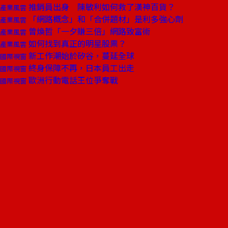
推銷員出身 陳敏利如何救了漢神百貨？
產業風雲
「網路概念」和「合併題材」是利多強心劑
產業風雲
曾煥哲「一夕賺三倍」網路致富術
產業風雲
如何找到真正的明星股票？
產業風雲
新工作潮始於矽谷，蔓延全球
國際視窗
終身保障不再，日本員工出走
國際視窗
歐洲行動電話王位爭奪戰
國際視窗