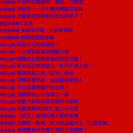
外資對朱鎔基的「誠信」打問號
大陸焦點
余紀忠──九十歲的網路紅衛兵
封面故事
余建新如何接到余紀忠的棒子？
封面故事
E生活
詹宏志專欄
多做深呼吸，少談希特勒
信懷南專欄
網路股選股建議
李宏麟專欄
哪些公司加薪最快？
特別企劃
十大專家最看好網路行業
特別企劃
網路是上班族致富的高速公路？
特別企劃
薪水是企業競爭力，杜邦不落人後！
特別企劃
優派對員工的「紅包」誘惑
特別企劃
目標百萬年薪，偕森愛用新鮮人
特別企劃
中油金飯碗擋不住生銹？
特別企劃
頂級廣告人才月領三十萬
特別企劃
華菱汽車高薪資高競爭力策略
特別企劃
大慶票券用紅利打造工作天堂
特別企劃
「股王」華碩前進大陸的玄機
產業風雲
台積電、聯電、世大的晶圓代工「三國演義」
產業風雲
英特爾為何投資台灣的艾克國際？
產業風雲