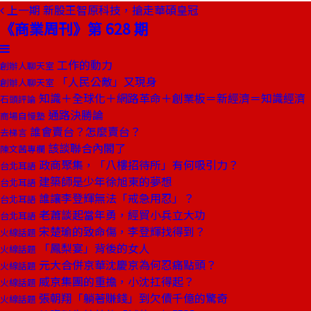
上一期
新股王智原科技，搶走華碩皇冠
《商業周刊》第 628 期
工作的動力
創辦人聊天室
「人民公敵」又現身
創辦人聊天室
知識＋全球化＋網路革命＋創業板＝新經濟＝知識經濟
石頭評論
通路決勝論
商場自慢塾
誰會賣台？怎麼賣台？
去梯言
該談聯合內閣了
陳文茜專欄
政商聚集，「八樓招待所」有何吸引力？
台北耳語
建築師是少年徐旭東的夢想
台北耳語
誰讓李登輝無法「戒急用忍」？
台北耳語
老蕭談起當年勇，經貿小兵立大功
台北耳語
宋楚瑜的致命傷，李登輝找得到？
火線話題
「鳳梨宴」背後的女人
火線話題
元大合併京華沈慶京為何忍痛點頭？
火線話題
威京集團的重擔，小沈扛得起？
火線話題
張朝翔「躺著賺錢」到欠債千億的驚奇
火線話題