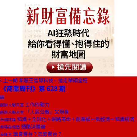
上一期
新股王智原科技，搶走華碩皇冠
《商業周刊》第 628 期
工作的動力
創辦人聊天室
「人民公敵」又現身
創辦人聊天室
知識＋全球化＋網路革命＋創業板＝新經濟＝知識經濟
石頭評論
通路決勝論
商場自慢塾
誰會賣台？怎麼賣台？
去梯言