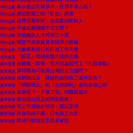
薪水是企業競爭力，杜邦不落人後！
特別企劃
優派對員工的「紅包」誘惑
特別企劃
目標百萬年薪，偕森愛用新鮮人
特別企劃
中油金飯碗擋不住生銹？
特別企劃
頂級廣告人才月領三十萬
特別企劃
華菱汽車高薪資高競爭力策略
特別企劃
大慶票券用紅利打造工作天堂
特別企劃
「股王」華碩前進大陸的玄機
產業風雲
台積電、聯電、世大的晶圓代工「三國演義」
產業風雲
英特爾為何投資台灣的艾克國際？
產業風雲
推銷員出身 陳敏利如何救了漢神百貨？
產業風雲
「網路概念」和「合併題材」是利多強心劑
產業風雲
曾煥哲「一夕賺三倍」網路致富術
產業風雲
如何找到真正的明星股票？
產業風雲
新工作潮始於矽谷，蔓延全球
國際視窗
終身保障不再，日本員工出走
國際視窗
歐洲行動電話王位爭奪戰
國際視窗