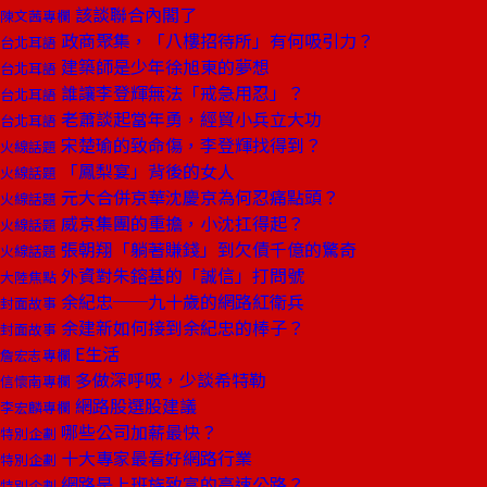
該談聯合內閣了
陳文茜專欄
政商聚集，「八樓招待所」有何吸引力？
台北耳語
建築師是少年徐旭東的夢想
台北耳語
誰讓李登輝無法「戒急用忍」？
台北耳語
老蕭談起當年勇，經貿小兵立大功
台北耳語
宋楚瑜的致命傷，李登輝找得到？
火線話題
「鳳梨宴」背後的女人
火線話題
元大合併京華沈慶京為何忍痛點頭？
火線話題
威京集團的重擔，小沈扛得起？
火線話題
張朝翔「躺著賺錢」到欠債千億的驚奇
火線話題
外資對朱鎔基的「誠信」打問號
大陸焦點
余紀忠──九十歲的網路紅衛兵
封面故事
余建新如何接到余紀忠的棒子？
封面故事
E生活
詹宏志專欄
多做深呼吸，少談希特勒
信懷南專欄
網路股選股建議
李宏麟專欄
哪些公司加薪最快？
特別企劃
十大專家最看好網路行業
特別企劃
網路是上班族致富的高速公路？
特別企劃