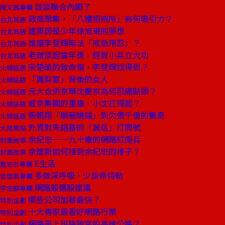
該談聯合內閣了
陳文茜專欄
政商聚集，「八樓招待所」有何吸引力？
台北耳語
建築師是少年徐旭東的夢想
台北耳語
誰讓李登輝無法「戒急用忍」？
台北耳語
老蕭談起當年勇，經貿小兵立大功
台北耳語
宋楚瑜的致命傷，李登輝找得到？
火線話題
「鳳梨宴」背後的女人
火線話題
元大合併京華沈慶京為何忍痛點頭？
火線話題
威京集團的重擔，小沈扛得起？
火線話題
張朝翔「躺著賺錢」到欠債千億的驚奇
火線話題
外資對朱鎔基的「誠信」打問號
大陸焦點
余紀忠──九十歲的網路紅衛兵
封面故事
余建新如何接到余紀忠的棒子？
封面故事
E生活
詹宏志專欄
多做深呼吸，少談希特勒
信懷南專欄
網路股選股建議
李宏麟專欄
哪些公司加薪最快？
特別企劃
十大專家最看好網路行業
特別企劃
網路是上班族致富的高速公路？
特別企劃