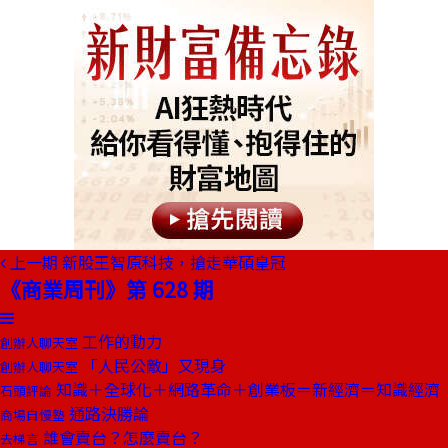
上一期
新股王智原科技，搶走華碩皇冠
《商業周刊》第 628 期
工作的動力
創辦人聊天室
「人民公敵」又現身
創辦人聊天室
知識＋全球化＋網路革命＋創業板＝新經濟＝知識經濟
石頭評論
通路決勝論
商場自慢塾
誰會賣台？怎麼賣台？
去梯言