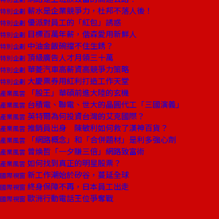
薪水是企業競爭力，杜邦不落人後！
特別企劃
優派對員工的「紅包」誘惑
特別企劃
目標百萬年薪，偕森愛用新鮮人
特別企劃
中油金飯碗擋不住生銹？
特別企劃
頂級廣告人才月領三十萬
特別企劃
華菱汽車高薪資高競爭力策略
特別企劃
大慶票券用紅利打造工作天堂
特別企劃
「股王」華碩前進大陸的玄機
產業風雲
台積電、聯電、世大的晶圓代工「三國演義」
產業風雲
英特爾為何投資台灣的艾克國際？
產業風雲
推銷員出身 陳敏利如何救了漢神百貨？
產業風雲
「網路概念」和「合併題材」是利多強心劑
產業風雲
曾煥哲「一夕賺三倍」網路致富術
產業風雲
如何找到真正的明星股票？
產業風雲
新工作潮始於矽谷，蔓延全球
國際視窗
終身保障不再，日本員工出走
國際視窗
歐洲行動電話王位爭奪戰
國際視窗