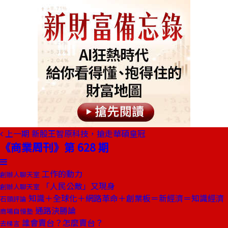
上一期
新股王智原科技，搶走華碩皇冠
《商業周刊》第 628 期
工作的動力
創辦人聊天室
「人民公敵」又現身
創辦人聊天室
知識＋全球化＋網路革命＋創業板＝新經濟＝知識經濟
石頭評論
通路決勝論
商場自慢塾
誰會賣台？怎麼賣台？
去梯言