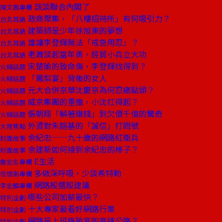
該談聯合內閣了
陳文茜專欄
政商聚集，「八樓招待所」有何吸引力？
台北耳語
建築師是少年徐旭東的夢想
台北耳語
誰讓李登輝無法「戒急用忍」？
台北耳語
老蕭談起當年勇，經貿小兵立大功
台北耳語
宋楚瑜的致命傷，李登輝找得到？
火線話題
「鳳梨宴」背後的女人
火線話題
元大合併京華沈慶京為何忍痛點頭？
火線話題
威京集團的重擔，小沈扛得起？
火線話題
張朝翔「躺著賺錢」到欠債千億的驚奇
火線話題
外資對朱鎔基的「誠信」打問號
大陸焦點
余紀忠──九十歲的網路紅衛兵
封面故事
余建新如何接到余紀忠的棒子？
封面故事
E生活
詹宏志專欄
多做深呼吸，少談希特勒
信懷南專欄
網路股選股建議
李宏麟專欄
哪些公司加薪最快？
特別企劃
十大專家最看好網路行業
特別企劃
網路是上班族致富的高速公路？
特別企劃