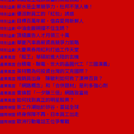
薪水是企業競爭力，杜邦不落人後！
特別企劃
優派對員工的「紅包」誘惑
特別企劃
目標百萬年薪，偕森愛用新鮮人
特別企劃
中油金飯碗擋不住生銹？
特別企劃
頂級廣告人才月領三十萬
特別企劃
華菱汽車高薪資高競爭力策略
特別企劃
大慶票券用紅利打造工作天堂
特別企劃
「股王」華碩前進大陸的玄機
產業風雲
台積電、聯電、世大的晶圓代工「三國演義」
產業風雲
英特爾為何投資台灣的艾克國際？
產業風雲
推銷員出身 陳敏利如何救了漢神百貨？
產業風雲
「網路概念」和「合併題材」是利多強心劑
產業風雲
曾煥哲「一夕賺三倍」網路致富術
產業風雲
如何找到真正的明星股票？
產業風雲
新工作潮始於矽谷，蔓延全球
國際視窗
終身保障不再，日本員工出走
國際視窗
歐洲行動電話王位爭奪戰
國際視窗