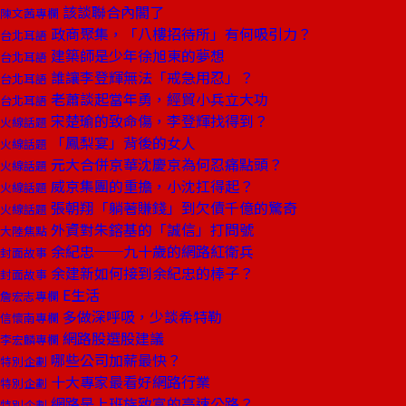
該談聯合內閣了
陳文茜專欄
政商聚集，「八樓招待所」有何吸引力？
台北耳語
建築師是少年徐旭東的夢想
台北耳語
誰讓李登輝無法「戒急用忍」？
台北耳語
老蕭談起當年勇，經貿小兵立大功
台北耳語
宋楚瑜的致命傷，李登輝找得到？
火線話題
「鳳梨宴」背後的女人
火線話題
元大合併京華沈慶京為何忍痛點頭？
火線話題
威京集團的重擔，小沈扛得起？
火線話題
張朝翔「躺著賺錢」到欠債千億的驚奇
火線話題
外資對朱鎔基的「誠信」打問號
大陸焦點
余紀忠──九十歲的網路紅衛兵
封面故事
余建新如何接到余紀忠的棒子？
封面故事
E生活
詹宏志專欄
多做深呼吸，少談希特勒
信懷南專欄
網路股選股建議
李宏麟專欄
哪些公司加薪最快？
特別企劃
十大專家最看好網路行業
特別企劃
網路是上班族致富的高速公路？
特別企劃