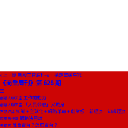
上一期
新股王智原科技，搶走華碩皇冠
《商業周刊》第 628 期
工作的動力
創辦人聊天室
「人民公敵」又現身
創辦人聊天室
知識＋全球化＋網路革命＋創業板＝新經濟＝知識經濟
石頭評論
通路決勝論
商場自慢塾
誰會賣台？怎麼賣台？
去梯言