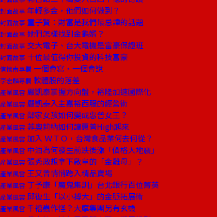
年輕多金，他們如何做到？
封面故事
童子賢：財富是我們最忌諱的話題
封面故事
她們怎樣找到金龜婿？
封面故事
交大電子、台大電機是富豪保證班
封面故事
十位最值得你投資的科技富豪
封面故事
一個會寫，一個會說
信懷南專欄
軟體股的落差
李宏麟專欄
嚴凱泰掌握方向盤，裕隆加速國際化
產業風雲
嚴凱泰入主嘉裕西服的經營術
產業風雲
鄰家女孩如何變成惠普女王？
產業風雲
菲奧莉納如何讓惠普High起來
產業風雲
加入 ＷＴＯ，台灣食品業何去何從？
產業風雲
中油為何發生前跌後漲「價格大地震」
產業風雲
張秀政想拿下啟阜的「金雞母」？
產業風雲
王又曾悄悄跨入精品賣場
產業風雲
丁予康「魔鬼集訓」台北銀行百位菁英
產業風雲
邱復生「以小搏大」的金脈拓展術
產業風雲
千禧蟲作怪？大摩集團另有玄機
產業風雲