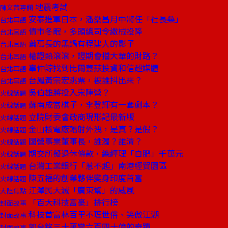
地震考試
陳文茜專欄
安泰進軍日本，潘燊昌月中將任「社長桑」
台北耳語
債市冬眠，多頭總司令繳械投降
台北耳語
蕭萬長的黑鍋有程建人的影子
台北耳語
權證熱滾滾，證期會擋大華的財路？
台北耳語
辜仲諒找到比爾蓋茲投資和信超媒體
台北耳語
台鳳黃宗宏跳票，被誰抖出來？
台北耳語
吳伯雄將投入宋陣營？
火線話題
蘇南成當棋子，李登輝有一套劇本？
火線話題
立院財委會政商現形記最新版
火線話題
金山核電廠輻射外洩，是真？是假？
火線話題
國營事業董事長，誰濁？誰清？
火線話題
期交所擬退休條款，總經理「自肥」千萬元
火線話題
台灣工業銀行「惹不起」南港經貿園區
火線話題
陳五福的創業夥伴變身印度首富
火線話題
江澤民大滅「廣東幫」的威風
大陸焦點
「百大科技富豪」排行榜
封面故事
科技首富林百里不理世俗、笑傲江湖
封面故事
郭台銘三十萬變六百四十億的奇蹟
封面故事