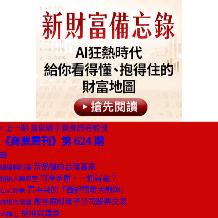
上一期
富豪驕子變身證券藍波
《商業周刊》第 624 期
新品種的台灣富豪
總編輯的話
兩岸矛盾，一抓就靈？
創辦人聊天室
看中共的「西部開發大戰略」
石頭評論
嚴格限制母子公司股票交易
商場自慢塾
岳飛與鱷魚
去梯言