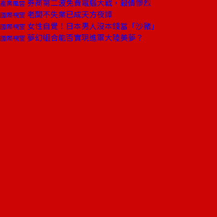
券商第二波免費電腦大戰，殺價慘烈
產業風雲
老闆不失業已成天方夜譚
國際視窗
女性自覺！日本男人沒本錢當「沙豬」
國際視窗
夢幻組合能否實現進軍大陸美夢？
國際視窗