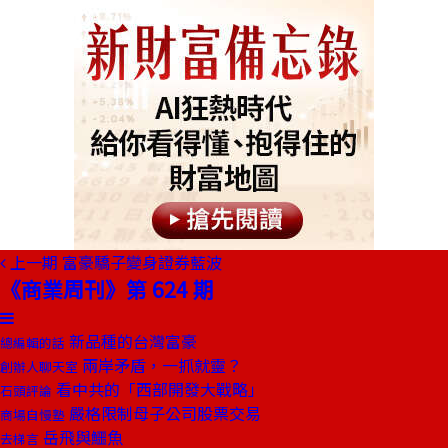
上一期
富豪驕子變身證券藍波
《商業周刊》第 624 期
新品種的台灣富豪
總編輯的話
兩岸矛盾，一抓就靈？
創辦人聊天室
看中共的「西部開發大戰略」
石頭評論
嚴格限制母子公司股票交易
商場自慢塾
岳飛與鱷魚
去梯言