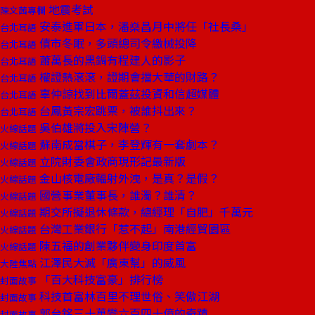
地震考試
陳文茜專欄
安泰進軍日本，潘燊昌月中將任「社長桑」
台北耳語
債市冬眠，多頭總司令繳械投降
台北耳語
蕭萬長的黑鍋有程建人的影子
台北耳語
權證熱滾滾，證期會擋大華的財路？
台北耳語
辜仲諒找到比爾蓋茲投資和信超媒體
台北耳語
台鳳黃宗宏跳票，被誰抖出來？
台北耳語
吳伯雄將投入宋陣營？
火線話題
蘇南成當棋子，李登輝有一套劇本？
火線話題
立院財委會政商現形記最新版
火線話題
金山核電廠輻射外洩，是真？是假？
火線話題
國營事業董事長，誰濁？誰清？
火線話題
期交所擬退休條款，總經理「自肥」千萬元
火線話題
台灣工業銀行「惹不起」南港經貿園區
火線話題
陳五福的創業夥伴變身印度首富
火線話題
江澤民大滅「廣東幫」的威風
大陸焦點
「百大科技富豪」排行榜
封面故事
科技首富林百里不理世俗、笑傲江湖
封面故事
郭台銘三十萬變六百四十億的奇蹟
封面故事