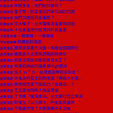
年輕多金，他們如何做到？
封面故事
童子賢：財富是我們最忌諱的話題
封面故事
她們怎樣找到金龜婿？
封面故事
交大電子、台大電機是富豪保證班
封面故事
十位最值得你投資的科技富豪
封面故事
一個會寫，一個會說
信懷南專欄
軟體股的落差
李宏麟專欄
嚴凱泰掌握方向盤，裕隆加速國際化
產業風雲
嚴凱泰入主嘉裕西服的經營術
產業風雲
鄰家女孩如何變成惠普女王？
產業風雲
菲奧莉納如何讓惠普High起來
產業風雲
加入 ＷＴＯ，台灣食品業何去何從？
產業風雲
中油為何發生前跌後漲「價格大地震」
產業風雲
張秀政想拿下啟阜的「金雞母」？
產業風雲
王又曾悄悄跨入精品賣場
產業風雲
丁予康「魔鬼集訓」台北銀行百位菁英
產業風雲
邱復生「以小搏大」的金脈拓展術
產業風雲
千禧蟲作怪？大摩集團另有玄機
產業風雲