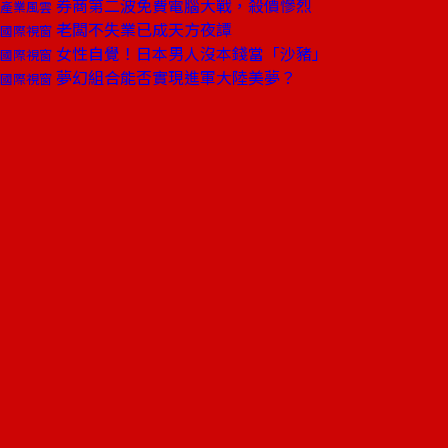
券商第二波免費電腦大戰，殺價慘烈
產業風雲
老闆不失業已成天方夜譚
國際視窗
女性自覺！日本男人沒本錢當「沙豬」
國際視窗
夢幻組合能否實現進軍大陸美夢？
國際視窗