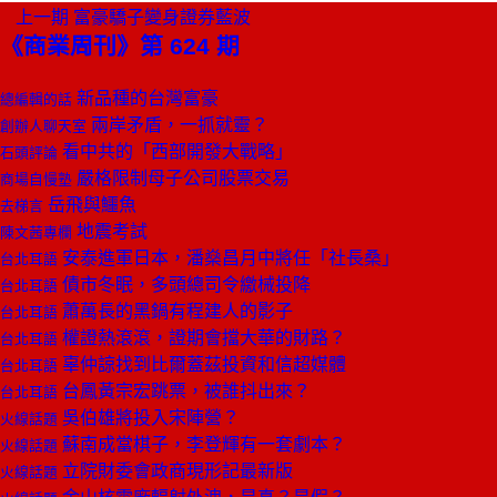
上一期
富豪驕子變身證券藍波
《商業周刊》第 624 期
新品種的台灣富豪
總編輯的話
兩岸矛盾，一抓就靈？
創辦人聊天室
看中共的「西部開發大戰略」
石頭評論
嚴格限制母子公司股票交易
商場自慢塾
岳飛與鱷魚
去梯言
地震考試
陳文茜專欄
安泰進軍日本，潘燊昌月中將任「社長桑」
台北耳語
債市冬眠，多頭總司令繳械投降
台北耳語
蕭萬長的黑鍋有程建人的影子
台北耳語
權證熱滾滾，證期會擋大華的財路？
台北耳語
辜仲諒找到比爾蓋茲投資和信超媒體
台北耳語
台鳳黃宗宏跳票，被誰抖出來？
台北耳語
吳伯雄將投入宋陣營？
火線話題
蘇南成當棋子，李登輝有一套劇本？
火線話題
立院財委會政商現形記最新版
火線話題