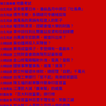
地震考試
陳文茜專欄
安泰進軍日本，潘燊昌月中將任「社長桑」
台北耳語
債市冬眠，多頭總司令繳械投降
台北耳語
蕭萬長的黑鍋有程建人的影子
台北耳語
權證熱滾滾，證期會擋大華的財路？
台北耳語
辜仲諒找到比爾蓋茲投資和信超媒體
台北耳語
台鳳黃宗宏跳票，被誰抖出來？
台北耳語
吳伯雄將投入宋陣營？
火線話題
蘇南成當棋子，李登輝有一套劇本？
火線話題
立院財委會政商現形記最新版
火線話題
金山核電廠輻射外洩，是真？是假？
火線話題
國營事業董事長，誰濁？誰清？
火線話題
期交所擬退休條款，總經理「自肥」千萬元
火線話題
台灣工業銀行「惹不起」南港經貿園區
火線話題
陳五福的創業夥伴變身印度首富
火線話題
江澤民大滅「廣東幫」的威風
大陸焦點
「百大科技富豪」排行榜
封面故事
科技首富林百里不理世俗、笑傲江湖
封面故事
郭台銘三十萬變六百四十億的奇蹟
封面故事