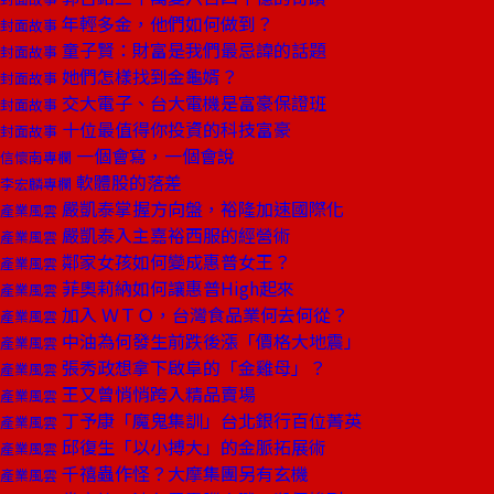
年輕多金，他們如何做到？
封面故事
童子賢：財富是我們最忌諱的話題
封面故事
她們怎樣找到金龜婿？
封面故事
交大電子、台大電機是富豪保證班
封面故事
十位最值得你投資的科技富豪
封面故事
一個會寫，一個會說
信懷南專欄
軟體股的落差
李宏麟專欄
嚴凱泰掌握方向盤，裕隆加速國際化
產業風雲
嚴凱泰入主嘉裕西服的經營術
產業風雲
鄰家女孩如何變成惠普女王？
產業風雲
菲奧莉納如何讓惠普High起來
產業風雲
加入 ＷＴＯ，台灣食品業何去何從？
產業風雲
中油為何發生前跌後漲「價格大地震」
產業風雲
張秀政想拿下啟阜的「金雞母」？
產業風雲
王又曾悄悄跨入精品賣場
產業風雲
丁予康「魔鬼集訓」台北銀行百位菁英
產業風雲
邱復生「以小搏大」的金脈拓展術
產業風雲
千禧蟲作怪？大摩集團另有玄機
產業風雲