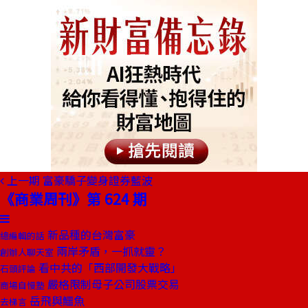
上一期
富豪驕子變身證券藍波
《商業周刊》第 624 期
新品種的台灣富豪
總編輯的話
兩岸矛盾，一抓就靈？
創辦人聊天室
看中共的「西部開發大戰略」
石頭評論
嚴格限制母子公司股票交易
商場自慢塾
岳飛與鱷魚
去梯言