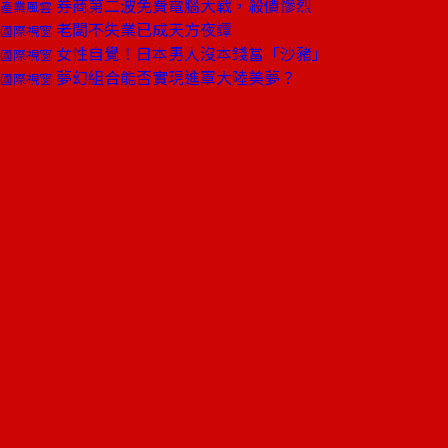
券商第二波免費電腦大戰，殺價慘烈
產業風雲
老闆不失業已成天方夜譚
國際視窗
女性自覺！日本男人沒本錢當「沙豬」
國際視窗
夢幻組合能否實現進軍大陸美夢？
國際視窗