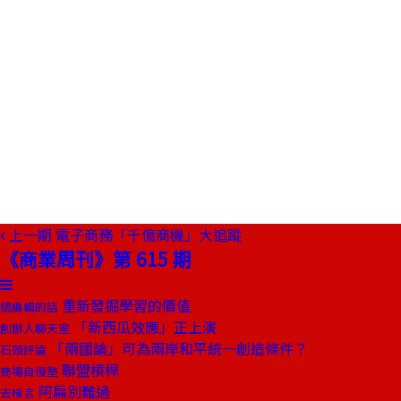
上一期
電子商務「千億商機」大追蹤
《商業周刊》第 615 期
重新發掘學習的價值
總編輯的話
「新西瓜效應」正上演
創辦人聊天室
「兩國論」可為兩岸和平統一創造條件？
石頭評論
聯盟槓桿
商場自慢塾
阿扁別難過
去梯言