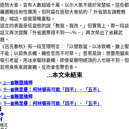
造勢大會，宣布人數超過十萬，以示人氣不遜於宋楚瑜。這些都
屬選戰技術性運用，但阿扁在造勢大會前的「 外省朋友請教教
我」喊話，卻是策略重點。
語言的表面是低姿態的說「教我，我改，」但實質上，那一段談
話又再次提醒「外省選票得不到一○％，」再次祭出了省籍武
器。
《呂氏春秋》有一段至理明言：「以貍致鼠，以冰致蠅，雖上聖
不能；以茹魚去蠅，蠅愈至而不可禁。」意思是說：想要用貓來
吸引老鼠，用冰來驅除蒼蠅，即使是聰明絕頂的人也辦不到，但
若用臭魚來趕蒼蠅，反而會愈聚愈多。
...本文未結束
聯盟槓桿
上一篇
佛里曼：柯林頓有可能「四不」、「五不」
下一篇
聯盟槓桿
上一篇
佛里曼：柯林頓有可能「四不」、「五不」
下一篇
模式