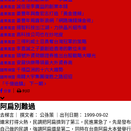
誠信是李廣益的創業本錢
產業風雲
姜豐年與詹宏志打造「黃金連線」
產業風雲
姜豐年揭露新浪網「網路燒錢煉金術」
產業風雲
揚智科技出江湖，力拚晶片組市場
產業風雲
高科技公司也在炒地皮
產業風雲
三得利威士忌勇奪台灣冠軍的策略
產業風雲
李嘉誠之子要創造香港的數位未來
產業風雲
頭號外資荷銀證券進出台股戰略大曝光
產業風雲
安鼐快樂帶領最大外資券商
產業風雲
千禧亞洲的十六大趨勢
國際視窗
南韓大宇集團復甦之路迢迢
國際視窗
「千億造鎮」
下一期
｜
分享
列印
阿扁別難過
去梯言｜
撰文者：
公孫策
｜出刊日期：
1999-09-02
連宋打得火熱，民調把阿扁擠到了第三，民進黨急了，先是發布
自己做的民調，強調阿扁還是第二，同時在台南阿扁大本營舉行