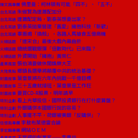
佛里曼：柯林頓有可能「四不」、「五不」
陳文茜專欄
朱俶賢為連蕭配加分
台北耳語
連蕭配定局，劉泰英想要出家？
台北耳語
劉泰英拋棄營建「舊愛」擁抱科技「新歡」
台北耳語
辜振甫「換殼」，各路人馬搶食五億商機
台北耳語
「連宋合」最後大戲內幕曲折
火線話題
總統選戰銀彈「倍數時代」已來臨？
火線話題
外資開始「擁抱」黃崇仁
火線話題
張伯鴻要做休閒娛樂大王
產業風雲
鄉鎮長選舉將顛覆中共的統治基礎？
大陸焦點
葉垂景將在六年內挑戰一千億目標
封面故事
三十五歲就接班，葉垂景是工作狂
封面故事
要買CD-R股票，明年請早
封面故事
看上光華投信，國際投資銀行在打什麼算盤？
特別企劃
外銀購併本國銀行說的容易？
特別企劃
人事擺不平，荷銀被美銀「反購併」？
特別企劃
李敖布萊德雷合論
信懷南專欄
網站ＯＥＭ
李宏麟專欄
天堂裡的創業家——李廣益
產業風雲