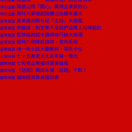
陳唐山用「關心」贏得企業家的心
特別企劃
南科大夢撐起陳唐山治績半邊天
特別企劃
吳東進的跨世紀「主帥」大搬風
產業風雲
廖繼誠：航空業不是我們這種人玩得起的
產業風雲
凱蒂貓掀起卡通偶像行銷大熱潮
產業風雲
福特六和陣前換將，重布新局
產業風雲
統一朱士廷大膽衝刺，領先卡位
產業風雲
七十五歲老太太去年賺一億元
人物特寫
七旬老企業福特重振雄風
國際視窗
《話題》雜誌永遠「話題」不斷！
國際視窗
越南經濟靠美國回春
國際視窗