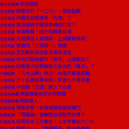
笑話總統
陳文茜專欄
媒體流行「一二六」，測試監聽
台北耳語
林豐正和殷琪有「代溝」？
台北耳語
斐濟總統不敢與李總統打球？
台北耳語
保誠集團，由大陸轉進台灣
台北耳語
大陸情治人員鬧窮，上網販售情報
台北耳語
連戰找「三個第一」撐盤
台北耳語
王志剛的清白靠弟弟來澄清
台北耳語
中共已開始進行「對內」心理動員？
火線話題
綠黨是大陸發展民主自由的「種子」？
大陸焦點
「八大山頭」林立，台電不斷電都難
火線話題
三十五歲的辜仲諒，掌管六千億資產
人物特寫
中信銀「王儲」壓力下成長
人物特寫
美國政客如何合領風騷
信懷南專欄
網助華人
李宏麟專欄
捍衛台幣，彭淮南與投機客纏鬥
封面故事
「兩國論」會嚇跑台灣股市外資？
封面故事
投資日本三大基金，上半年獲利六○％
封面故事
陳唐山——「美國縣長」的台南傳奇
特別企劃