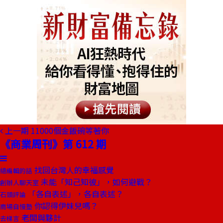
上一期
11000個金飯碗等著你
《商業周刊》第 612 期
找回台灣人的幸福感覺
總編輯的話
未能「知己知彼」，如何避戰？
創辦人聊天室
「各自表述」，各自表述？
石頭評論
你認得伊妹兒嗎？
商場自慢塾
老闆與夥計
去梯言