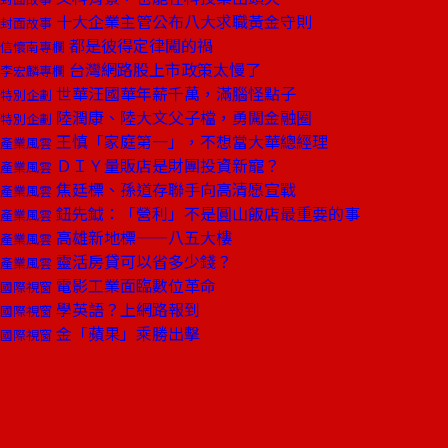
十大企業主管公布八大求職黃金守則
封面故事
都是彼得定律闖的禍
信懷南專欄
台灣網路股上市政策太慢了
李宏麟專欄
世華汪國華年薪千萬，滿腦怪點子
特別企劃
陸潤康、陸大文父子檔，勇闖金融圈
特別企劃
王慎「家庭第一」，不想當大華總經理
產業風雲
ＤＩＹ量販店是財團投資新寵？
產業風雲
焦廷標、孫道存聯手向高清愿宣戰
產業風雲
鈕先鉞：「營利」不是圓山飯店最重要的事
產業風雲
高雄新地標——八五大樓
產業風雲
靈活房貸可以省多少錢？
產業風雲
電影工業面臨數位革命
國際視窗
學英語？上網路報到
國際視窗
金「蘋果」乘勝出擊
國際視窗