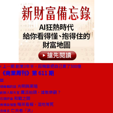
上一期
創業3年半，段曉雷把自己賣了500億
《商業周刊》第 611 期
光明與黑暗
總編輯的話
鷹派抬頭，誰敢樂觀？
創辦人聊天室
和戰之間
石頭評論
喝茶看報，混吃等死
商場自慢塾
亡共者「洪」
去梯言