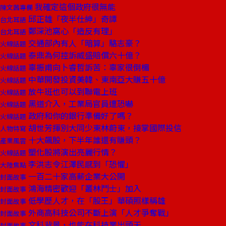
我確定這個政府很無能
陳文茜專欄
邱正雄「夜半仕紳」奇譚
台北耳語
鄭深池窩心「造反有理」
台北耳語
交通部內有人「暗算」駱志豪？
火線話題
泰鼎為何控訴威盛賠償六十億？
火線話題
辜振甫向卜睿哲訴苦：辜家很倒楣
火線話題
中華開發投資美韓、東南亞大賺五十億
火線話題
放牛班也可以到聯電上班
火線話題
黑道介入，工業局官員遭恐嚇
火線話題
政府和你的銀行準備好了嗎？
火線話題
胡世芳揮別大同少東林蔚東，接掌國際投信
人物特寫
十大飆股，下半年誰還有賺頭？
產業風雲
塑化股將演出亮麗行情？
火線話題
李洪志令江澤民感到「恐懼」
大陸焦點
一百二十家高薪企業大公開
封面故事
鴻海精密歡迎「叢林鬥士」加入
封面故事
低學歷人才，在「股王」華碩照樣稱雄
封面故事
外商高科技公司不斷上演「人才爭奪戰」
封面故事
文科背景，也能在科技業出頭天
封面故事