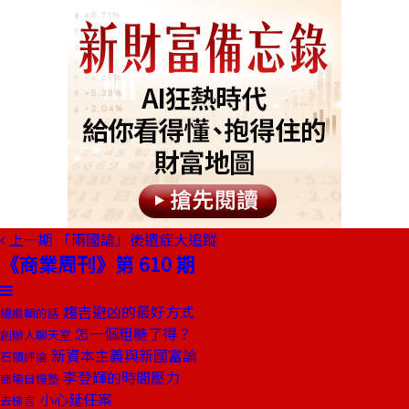
上一期
「兩國論」後遺症大追蹤
《商業周刊》第 610 期
趨吉避凶的最好方式
總編輯的話
怎一個粗糙了得？
創辦人聊天室
新資本主義與新國富論
石頭評論
李登輝的時間壓力
商場自慢塾
小心延任案
去梯言