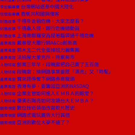
台灣網站逐漸中國大陸化
李宏麟專欄
香蕉共和國與傻客
信懷南專欄
千禧年金融危機，大家怎麼看？
封面故事
千禧蟲入侵，銀行危機總動員
封面故事
上海商銀羅安昌提著腦袋過千禧危機
封面故事
戴春發大膽行銷A&Co創新高
產業風雲
郭木生二代全面接班力麗集團
產業風雲
法拍屋大量充斥，拖累房市
產業風雲
創業三年半，段曉雷把自己賣了五百億
人物特寫
段曉雷：搞網路事業要既「漂亮」又「時髦」
人物特寫
寶來證券奪下網路券商龍頭
產業風雲
香港有夢，要籌設亞洲的NASDAQ
產業風雲
企業主管如何進入ＥＭＢＡ的殿堂？
人物特寫
優美石賜亮如何攻讀台大ＥＭＢＡ？
人物特寫
數位技術領銜改寫軟片歷史
國際視窗
網路式電玩廣告大行其道
國際視窗
亞洲的數位大夢不遠了？
國際視窗