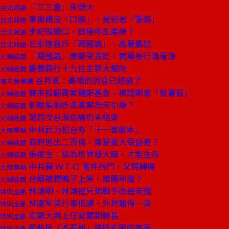
「三三會」來頭大
台北耳語
辜振甫沒「口誤」，是記者「筆誤」
台北耳語
李紀珠開口，錸德停生產線？
台北耳語
丘宏達直斥「兩國論」，高層尷尬
台北耳語
「兩國論」應變受肯定，蕭萬長行情看漲
火線話題
慶豐銀行十九位主管大風吹
火線話題
谷月涵：最壞的消息已經過了
陳文茜專欄
寶來投顧賣索羅斯基金，被證期會「放暑假」
火線話題
彰銀吳炯炘貪瀆案為何引爆？
火線話題
第四次台海危機仍未結束
火線話題
中共武力犯台有「十一套劇本」
大陸焦點
政府拋出二百億，誰是最大受益者？
火線話題
張虔生：成為世界級大廠，才能生存
火線話題
中共藉 ＷＴＯ 事件內鬥，又現轉機
大陸焦點
台銀被趕鴨子上架，誰圖利誰？
火線話題
林鴻明、林鴻道兄弟聯手改造宏國
特別企劃
林謝罕見行事低調，外界難得一見
特別企劃
宏國大將上任宜蘭副縣長
特別企劃
民航局「不看報」撞碎宏國的美夢
特別企劃