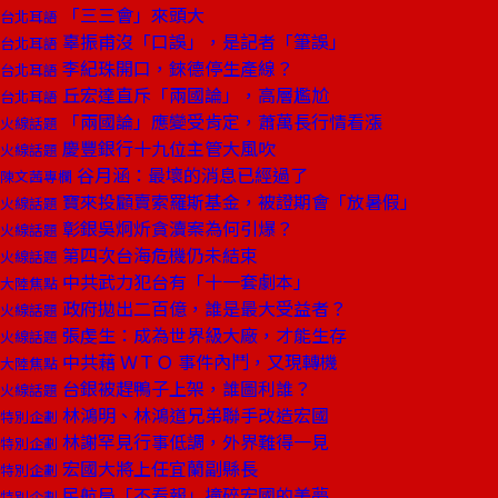
「三三會」來頭大
台北耳語
辜振甫沒「口誤」，是記者「筆誤」
台北耳語
李紀珠開口，錸德停生產線？
台北耳語
丘宏達直斥「兩國論」，高層尷尬
台北耳語
「兩國論」應變受肯定，蕭萬長行情看漲
火線話題
慶豐銀行十九位主管大風吹
火線話題
谷月涵：最壞的消息已經過了
陳文茜專欄
寶來投顧賣索羅斯基金，被證期會「放暑假」
火線話題
彰銀吳炯炘貪瀆案為何引爆？
火線話題
第四次台海危機仍未結束
火線話題
中共武力犯台有「十一套劇本」
大陸焦點
政府拋出二百億，誰是最大受益者？
火線話題
張虔生：成為世界級大廠，才能生存
火線話題
中共藉 ＷＴＯ 事件內鬥，又現轉機
大陸焦點
台銀被趕鴨子上架，誰圖利誰？
火線話題
林鴻明、林鴻道兄弟聯手改造宏國
特別企劃
林謝罕見行事低調，外界難得一見
特別企劃
宏國大將上任宜蘭副縣長
特別企劃
民航局「不看報」撞碎宏國的美夢
特別企劃