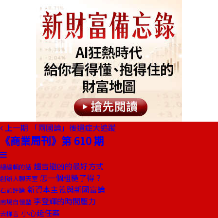
上一期
「兩國論」後遺症大追蹤
《商業周刊》第 610 期
趨吉避凶的最好方式
總編輯的話
怎一個粗糙了得？
創辦人聊天室
新資本主義與新國富論
石頭評論
李登輝的時間壓力
商場自慢塾
小心延任案
去梯言