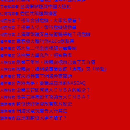
台灣網站逐漸中國大陸化
李宏麟專欄
香蕉共和國與傻客
信懷南專欄
千禧年金融危機，大家怎麼看？
封面故事
千禧蟲入侵，銀行危機總動員
封面故事
上海商銀羅安昌提著腦袋過千禧危機
封面故事
戴春發大膽行銷A&Co創新高
產業風雲
郭木生二代全面接班力麗集團
產業風雲
法拍屋大量充斥，拖累房市
產業風雲
創業三年半，段曉雷把自己賣了五百億
人物特寫
段曉雷：搞網路事業要既「漂亮」又「時髦」
人物特寫
寶來證券奪下網路券商龍頭
產業風雲
香港有夢，要籌設亞洲的NASDAQ
產業風雲
企業主管如何進入ＥＭＢＡ的殿堂？
人物特寫
優美石賜亮如何攻讀台大ＥＭＢＡ？
人物特寫
數位技術領銜改寫軟片歷史
國際視窗
網路式電玩廣告大行其道
國際視窗
亞洲的數位大夢不遠了？
國際視窗