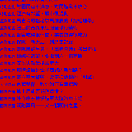
對國民黨不滿意、對民進黨不放心
特別企劃
經濟有希望，股市很混亂
特別企劃
馬志玲嚴格考驗馬維辰的「總經理學」
產業風雲
紐西蘭奇異果征服全球行銷術
產業風雲
顧客吃得很休閒，業者撐得很吃力
產業風雲
保險「新天后」創歷史記錄
產業風雲
壽險業群星會，「高峰會議」各出奇招
產業風雲
綠純種蔬菜，要收割六十億商機
產業風雲
安侯與勤業搶當老大
產業風雲
集體議價是電子商務的新出路？
產業風雲
戴立寧大整頓，要更換僑銀的「引擎」
產業風雲
京華雙傑，教你如何看盤選股
人物特寫
迪士尼能否花落香港？
國際視窗
外商摩拳擦掌進軍大陸汽車市場
國際視窗
網路藥局——又一顆明日之星？
國際視窗