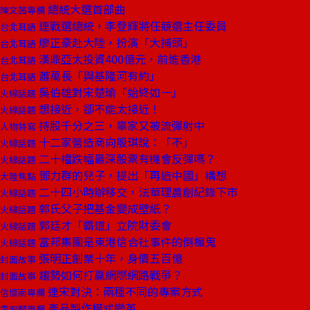
總統大選首部曲
陳文茜專欄
連戰選總統，李登輝將任競選主任委員
台北耳語
廖正豪赴大陸，扮演「大捕頭」
台北耳語
漢鼎亞太投資400億元，前進香港
台北耳語
蕭萬長「與基隆河有約」
台北耳語
吳伯雄對宋楚瑜「始終如一」
火線話題
想接近，卻不能太接近！
火線話題
持股千分之三，辜家又被流彈射中
人物特寫
十二家營造商向殷琪說：「不」
火線話題
二十檔跌幅最深股票有機會反彈嗎？
火線話題
鄧力群的兒子，提出「再造中國」構想
大陸焦點
二十四小時辦移交，法華理農創紀錄下市
火線話題
郭氏父子把基金變成壁紙？
火線話題
郭廷才「霸道」立院財委會
火線話題
富邦集團是東港信合社事件的倒楣鬼
火線話題
張明正創業十年，身價五百億
封面故事
趨勢如何打贏網際網路戰爭？
封面故事
連宋對決：兩種不同的專案方式
信懷南專欄
產品製作模式變革
李宏麟專欄