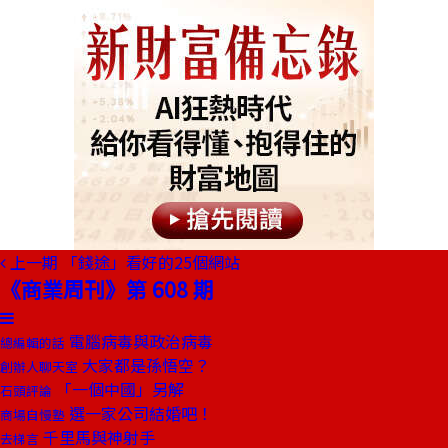
上一期
「錢途」看好的25個網站
《商業周刊》第 608 期
電腦病毒與政治病毒
總編輯的話
大家都是孫悟空？
創辦人聊天室
「一個中國」另解
石頭評論
選一家公司結婚吧！
商場自慢塾
千里馬與神射手
去梯言