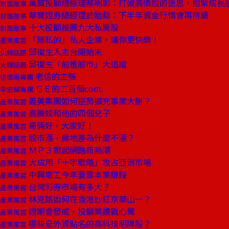
萬寶投顧總經理蔡明彰：打破高價股的迷思，抱緊成長
封面故事
華寶證券總經理於貽勳：下半年資金行情會再持續
封面故事
十大投顧推薦九大私房股
封面故事
「無私的」私人企業，讓你更快樂！
產業風雲
邱復生入主台開始末
火線話題
邱復生「前進股市」大追蹤
火線話題
老信的主張
信懷南專欄
ＧＥ的二百個com.
李宏麟專欄
義美集團如何逆勢擴充事業大餅？
產業風雲
高騰蛟和他的四個兒子
產業風雲
哥倆好，大家好！
產業風雲
股市漲，房地產為什麼不漲？
產業風雲
ＭＰ３掀起網路新熱潮
產業風雲
大成用「十字戰略」攻占亞洲市場
產業風雲
中興電工今年要靠本業賺錢
產業風雲
台灣彩券市場有多大？
產業風雲
林克銘如何在香港炒紅京華山一？
產業風雲
證期會發威，投顧業膽戰心驚
產業風雲
哪些是外資點名的高科技明牌股？
產業風雲