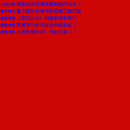
蔣國樑為何揮淚離開國際投信？
人物特寫
富士度假村請你和翁倩玉做鄰居
產業風雲
《花花公子》網路開發新客戶
國際視窗
軟體銀行如何成為網路新霸？
國際視窗
大陸新移民潮，好處知多少？
國際視窗