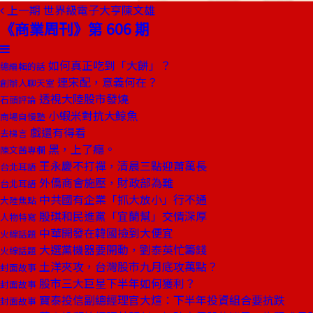
上一期
世界級電子大亨陳文雄
《商業周刊》第 606 期
如何真正吃到「大餅」？
總編輯的話
連宋配，意義何在？
創辦人聊天室
透視大陸股市發燒
石頭評論
小蝦米對抗大鯨魚
商場自慢塾
戲還有得看
去梯言
黑，上了癮。
陳文茜專欄
王永慶不打禪，清晨三點迎蕭萬長
台北耳語
外僑商會施壓，財政部為難
台北耳語
中共國有企業「抓大放小」行不通
大陸焦點
殷琪和民進黨「宜蘭幫」交情深厚
人物特寫
中華開發在韓國撿到大便宜
火線話題
大選黨機器要開動，劉泰英忙籌錢
火線話題
土洋夾攻，台灣股市九月底攻萬點？
封面故事
股市三大巨星下半年如何獲利？
封面故事
寶泰投信副總經理官大煊：下半年投資組合要抗跌
封面故事