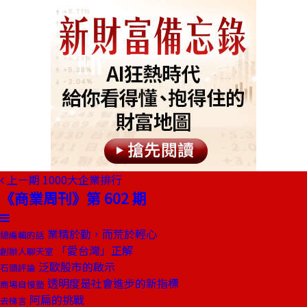
上一期
1000大企業排行
《商業周刊》第 602 期
業精於勤，而荒於輕心
總編輯的話
「愛台灣」正解
創辦人聊天室
泛歐股市的啟示
石頭評論
透明度是社會進步的新指標
商場自慢塾
阿扁的挑戰
去梯言