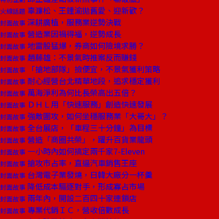
辜濂松、王鍾渝拋舊愛、迎新歡？
火線話題
深耕廣植，服務業逆勢決戰
封面故事
營造業因禍得福，逆勢成長
封面故事
地雷股猛爆，券商如何險境求勝？
封面故事
趙藤雄：不景氣時推案反而賺錢
封面故事
「搶地部隊」撿便宜，不景氣獲利策略
封面故事
耐心經營台北精華地段，追求穩定獲利
封面故事
萬海淨利為何比長榮高出五倍？
封面故事
ＤＨＬ用「快速服務」創造快速發展
封面故事
強敵圍攻，如何坐穩服務業「大哥大」？
封面故事
全台展店，「車程三十分鐘」為目標
封面故事
營造「商圈共榮」，躍升百貨業龍頭
封面故事
一小時內如何搞定兩千家7-Eleven
封面故事
搶攻市占率，直逼汽車銷售王座
封面故事
台灣電子業發燒，日韓大廠分一杯羹
封面故事
降低成本驅逐對手，形成寡占市場
封面故事
兩年內，開設二百四十家連鎖店
封面故事
專業代銷ＩＣ，營收倍數成長
封面故事