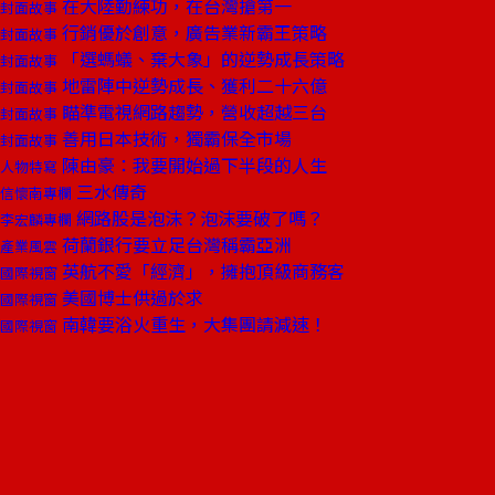
在大陸勤練功，在台灣搶第一
封面故事
行銷優於創意，廣告業新霸王策略
封面故事
「選螞蟻、棄大象」的逆勢成長策略
封面故事
地雷陣中逆勢成長、獲利二十六億
封面故事
瞄準電視網路趨勢，營收超越三台
封面故事
善用日本技術，獨霸保全市場
封面故事
陳由豪：我要開始過下半段的人生
人物特寫
三水傳奇
信懷南專欄
網路股是泡沫？泡沫要破了嗎？
李宏麟專欄
荷蘭銀行要立足台灣稱霸亞洲
產業風雲
英航不愛「經濟」，擁抱頂級商務客
國際視窗
美國博士供過於求
國際視窗
南韓要浴火重生，大集團請減速！
國際視窗