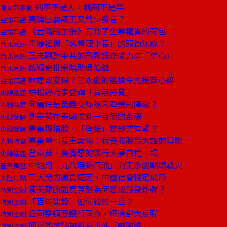
列寧不是人，桃莉不是羊
陳文茜專欄
高清愿要讓王又曾少發言？
台北耳語
《台灣的主張》打動了企業權貴的荷包
台北耳語
辜濂松與「名譽理事長」的頭銜無緣？
台北耳語
王志剛對中共的飛彈誤炸能力有「信心」
台北耳語
饒穎奇批宋暗助吳伯雄
台北耳語
琳達或安琪？王永慶的選擇令民進黨心碎
台北耳語
柏楊認為李登輝「責無旁貸」
火線話題
何麗玲是黃義交歸隊宋陣營的障礙？
人物特寫
劉泰英在泰國挖到一百億的金礦
火線話題
嘉畜現增股，「壁紙」變鈔票有望？
火線話題
嘉畜董事長王素筠：我要擺脫翁大銘的陰影
人物特寫
呂東英、高清愿的銀行大夢白忙一場
火線話題
中油用「九八無鉛汽油」向王永慶點燃戰火
產業風雲
三大勢力勝負底定，中國社會穩定成形
大陸焦點
陳美龍的如意算盤為何變成殺身炸彈？
特別企劃
「百年建設」如何毀於一旦？
特別企劃
公司整頓要銀行同意，經濟部大反彈
特別企劃
邱正雄差點被新燕事件「嚇破膽」
特別企劃