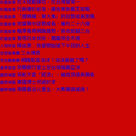
在大陸勤練功，在台灣搶第一
封面故事
行銷優於創意，廣告業新霸王策略
封面故事
「選螞蟻、棄大象」的逆勢成長策略
封面故事
地雷陣中逆勢成長、獲利二十六億
封面故事
瞄準電視網路趨勢，營收超越三台
封面故事
善用日本技術，獨霸保全市場
封面故事
陳由豪：我要開始過下半段的人生
人物特寫
三水傳奇
信懷南專欄
網路股是泡沫？泡沫要破了嗎？
李宏麟專欄
荷蘭銀行要立足台灣稱霸亞洲
產業風雲
英航不愛「經濟」，擁抱頂級商務客
國際視窗
美國博士供過於求
國際視窗
南韓要浴火重生，大集團請減速！
國際視窗