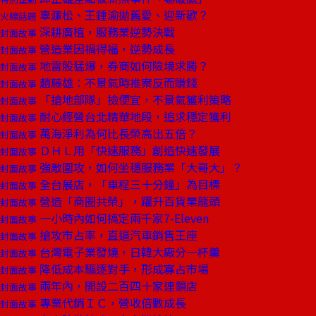
辜濂松、王鍾渝拋舊愛、迎新歡？
火線話題
深耕廣植，服務業逆勢決戰
封面故事
營造業因禍得福，逆勢成長
封面故事
地雷股猛爆，券商如何險境求勝？
封面故事
趙藤雄：不景氣時推案反而賺錢
封面故事
「搶地部隊」撿便宜，不景氣獲利策略
封面故事
耐心經營台北精華地段，追求穩定獲利
封面故事
萬海淨利為何比長榮高出五倍？
封面故事
ＤＨＬ用「快速服務」創造快速發展
封面故事
強敵圍攻，如何坐穩服務業「大哥大」？
封面故事
全台展店，「車程三十分鐘」為目標
封面故事
營造「商圈共榮」，躍升百貨業龍頭
封面故事
一小時內如何搞定兩千家7-Eleven
封面故事
搶攻市占率，直逼汽車銷售王座
封面故事
台灣電子業發燒，日韓大廠分一杯羹
封面故事
降低成本驅逐對手，形成寡占市場
封面故事
兩年內，開設二百四十家連鎖店
封面故事
專業代銷ＩＣ，營收倍數成長
封面故事