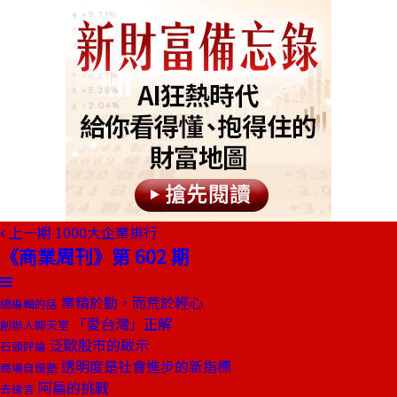
上一期
1000大企業排行
《商業周刊》第 602 期
業精於勤，而荒於輕心
總編輯的話
「愛台灣」正解
創辦人聊天室
泛歐股市的啟示
石頭評論
透明度是社會進步的新指標
商場自慢塾
阿扁的挑戰
去梯言