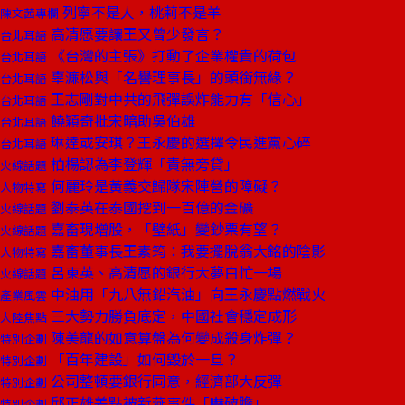
列寧不是人，桃莉不是羊
陳文茜專欄
高清愿要讓王又曾少發言？
台北耳語
《台灣的主張》打動了企業權貴的荷包
台北耳語
辜濂松與「名譽理事長」的頭銜無緣？
台北耳語
王志剛對中共的飛彈誤炸能力有「信心」
台北耳語
饒穎奇批宋暗助吳伯雄
台北耳語
琳達或安琪？王永慶的選擇令民進黨心碎
台北耳語
柏楊認為李登輝「責無旁貸」
火線話題
何麗玲是黃義交歸隊宋陣營的障礙？
人物特寫
劉泰英在泰國挖到一百億的金礦
火線話題
嘉畜現增股，「壁紙」變鈔票有望？
火線話題
嘉畜董事長王素筠：我要擺脫翁大銘的陰影
人物特寫
呂東英、高清愿的銀行大夢白忙一場
火線話題
中油用「九八無鉛汽油」向王永慶點燃戰火
產業風雲
三大勢力勝負底定，中國社會穩定成形
大陸焦點
陳美龍的如意算盤為何變成殺身炸彈？
特別企劃
「百年建設」如何毀於一旦？
特別企劃
公司整頓要銀行同意，經濟部大反彈
特別企劃
邱正雄差點被新燕事件「嚇破膽」
特別企劃