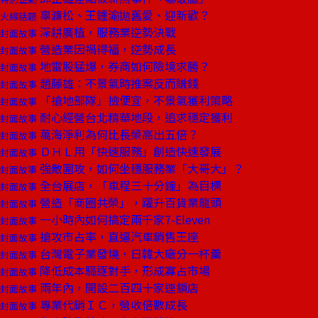
辜濂松、王鍾渝拋舊愛、迎新歡？
火線話題
深耕廣植，服務業逆勢決戰
封面故事
營造業因禍得福，逆勢成長
封面故事
地雷股猛爆，券商如何險境求勝？
封面故事
趙藤雄：不景氣時推案反而賺錢
封面故事
「搶地部隊」撿便宜，不景氣獲利策略
封面故事
耐心經營台北精華地段，追求穩定獲利
封面故事
萬海淨利為何比長榮高出五倍？
封面故事
ＤＨＬ用「快速服務」創造快速發展
封面故事
強敵圍攻，如何坐穩服務業「大哥大」？
封面故事
全台展店，「車程三十分鐘」為目標
封面故事
營造「商圈共榮」，躍升百貨業龍頭
封面故事
一小時內如何搞定兩千家7-Eleven
封面故事
搶攻市占率，直逼汽車銷售王座
封面故事
台灣電子業發燒，日韓大廠分一杯羹
封面故事
降低成本驅逐對手，形成寡占市場
封面故事
兩年內，開設二百四十家連鎖店
封面故事
專業代銷ＩＣ，營收倍數成長
封面故事