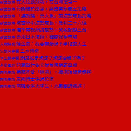
在大陸勤練功，在台灣搶第一
封面故事
行銷優於創意，廣告業新霸王策略
封面故事
「選螞蟻、棄大象」的逆勢成長策略
封面故事
地雷陣中逆勢成長、獲利二十六億
封面故事
瞄準電視網路趨勢，營收超越三台
封面故事
善用日本技術，獨霸保全市場
封面故事
陳由豪：我要開始過下半段的人生
人物特寫
三水傳奇
信懷南專欄
網路股是泡沫？泡沫要破了嗎？
李宏麟專欄
荷蘭銀行要立足台灣稱霸亞洲
產業風雲
英航不愛「經濟」，擁抱頂級商務客
國際視窗
美國博士供過於求
國際視窗
南韓要浴火重生，大集團請減速！
國際視窗