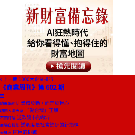
上一期
1000大企業排行
《商業周刊》第 602 期
業精於勤，而荒於輕心
總編輯的話
「愛台灣」正解
創辦人聊天室
泛歐股市的啟示
石頭評論
透明度是社會進步的新指標
商場自慢塾
阿扁的挑戰
去梯言