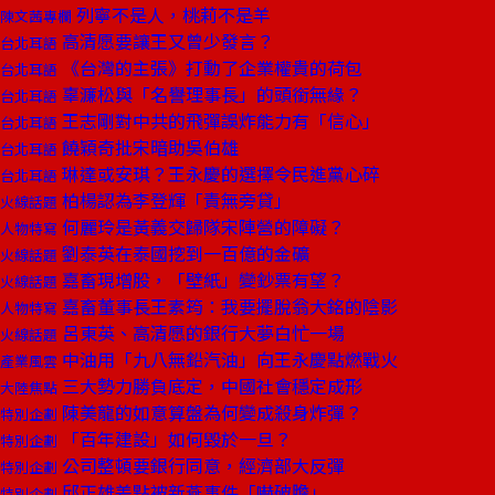
列寧不是人，桃莉不是羊
陳文茜專欄
高清愿要讓王又曾少發言？
台北耳語
《台灣的主張》打動了企業權貴的荷包
台北耳語
辜濂松與「名譽理事長」的頭銜無緣？
台北耳語
王志剛對中共的飛彈誤炸能力有「信心」
台北耳語
饒穎奇批宋暗助吳伯雄
台北耳語
琳達或安琪？王永慶的選擇令民進黨心碎
台北耳語
柏楊認為李登輝「責無旁貸」
火線話題
何麗玲是黃義交歸隊宋陣營的障礙？
人物特寫
劉泰英在泰國挖到一百億的金礦
火線話題
嘉畜現增股，「壁紙」變鈔票有望？
火線話題
嘉畜董事長王素筠：我要擺脫翁大銘的陰影
人物特寫
呂東英、高清愿的銀行大夢白忙一場
火線話題
中油用「九八無鉛汽油」向王永慶點燃戰火
產業風雲
三大勢力勝負底定，中國社會穩定成形
大陸焦點
陳美龍的如意算盤為何變成殺身炸彈？
特別企劃
「百年建設」如何毀於一旦？
特別企劃
公司整頓要銀行同意，經濟部大反彈
特別企劃
邱正雄差點被新燕事件「嚇破膽」
特別企劃