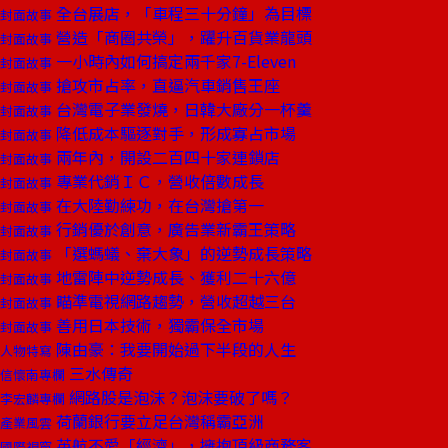
全台展店，「車程三十分鐘」為目標
封面故事
營造「商圈共榮」，躍升百貨業龍頭
封面故事
一小時內如何搞定兩千家7-Eleven
封面故事
搶攻市占率，直逼汽車銷售王座
封面故事
台灣電子業發燒，日韓大廠分一杯羹
封面故事
降低成本驅逐對手，形成寡占市場
封面故事
兩年內，開設二百四十家連鎖店
封面故事
專業代銷ＩＣ，營收倍數成長
封面故事
在大陸勤練功，在台灣搶第一
封面故事
行銷優於創意，廣告業新霸王策略
封面故事
「選螞蟻、棄大象」的逆勢成長策略
封面故事
地雷陣中逆勢成長、獲利二十六億
封面故事
瞄準電視網路趨勢，營收超越三台
封面故事
善用日本技術，獨霸保全市場
封面故事
陳由豪：我要開始過下半段的人生
人物特寫
三水傳奇
信懷南專欄
網路股是泡沫？泡沫要破了嗎？
李宏麟專欄
荷蘭銀行要立足台灣稱霸亞洲
產業風雲
英航不愛「經濟」，擁抱頂級商務客
國際視窗