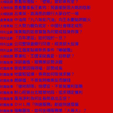
嘉畜現增股，「壁紙」變鈔票有望？
火線話題
嘉畜董事長王素筠：我要擺脫翁大銘的陰影
人物特寫
呂東英、高清愿的銀行大夢白忙一場
火線話題
中油用「九八無鉛汽油」向王永慶點燃戰火
產業風雲
三大勢力勝負底定，中國社會穩定成形
大陸焦點
陳美龍的如意算盤為何變成殺身炸彈？
特別企劃
「百年建設」如何毀於一旦？
特別企劃
公司整頓要銀行同意，經濟部大反彈
特別企劃
邱正雄差點被新燕事件「嚇破膽」
特別企劃
辜濂松、王鍾渝拋舊愛、迎新歡？
火線話題
深耕廣植，服務業逆勢決戰
封面故事
營造業因禍得福，逆勢成長
封面故事
地雷股猛爆，券商如何險境求勝？
封面故事
趙藤雄：不景氣時推案反而賺錢
封面故事
「搶地部隊」撿便宜，不景氣獲利策略
封面故事
耐心經營台北精華地段，追求穩定獲利
封面故事
萬海淨利為何比長榮高出五倍？
封面故事
ＤＨＬ用「快速服務」創造快速發展
封面故事
強敵圍攻，如何坐穩服務業「大哥大」？
封面故事