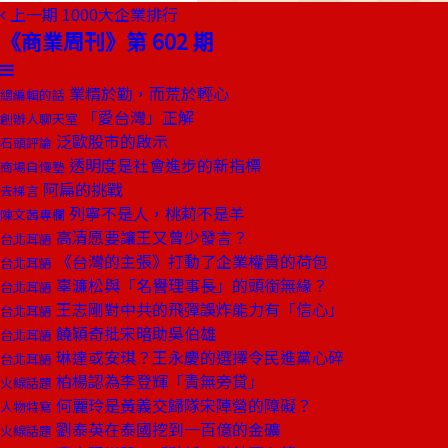
上一期
1000大企業排行
《商業周刊》第 602 期
業精於勤，而荒於輕心
總編輯的話
「愛台灣」正解
創辦人聊天室
泛歐股市的啟示
石頭評論
透明度是社會進步的新指標
商場自慢塾
阿扁的挑戰
去梯言
列寧不是人，桃莉不是羊
陳文茜專欄
高清愿要讓王又曾少發言？
台北耳語
《台灣的主張》打動了企業權貴的荷包
台北耳語
辜濂松與「名譽理事長」的頭銜無緣？
台北耳語
王志剛對中共的飛彈誤炸能力有「信心」
台北耳語
饒穎奇批宋暗助吳伯雄
台北耳語
琳達或安琪？王永慶的選擇令民進黨心碎
台北耳語
柏楊認為李登輝「責無旁貸」
火線話題
何麗玲是黃義交歸隊宋陣營的障礙？
人物特寫
劉泰英在泰國挖到一百億的金礦
火線話題