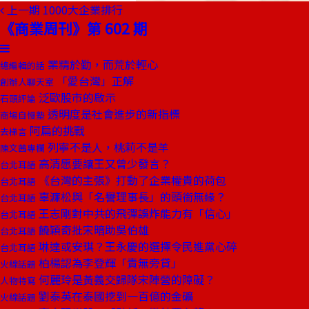
上一期
1000大企業排行
《商業周刊》第 602 期
業精於勤，而荒於輕心
總編輯的話
「愛台灣」正解
創辦人聊天室
泛歐股市的啟示
石頭評論
透明度是社會進步的新指標
商場自慢塾
阿扁的挑戰
去梯言
列寧不是人，桃莉不是羊
陳文茜專欄
高清愿要讓王又曾少發言？
台北耳語
《台灣的主張》打動了企業權貴的荷包
台北耳語
辜濂松與「名譽理事長」的頭銜無緣？
台北耳語
王志剛對中共的飛彈誤炸能力有「信心」
台北耳語
饒穎奇批宋暗助吳伯雄
台北耳語
琳達或安琪？王永慶的選擇令民進黨心碎
台北耳語
柏楊認為李登輝「責無旁貸」
火線話題
何麗玲是黃義交歸隊宋陣營的障礙？
人物特寫
劉泰英在泰國挖到一百億的金礦
火線話題