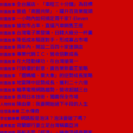
全台展店，「車程三十分鐘」為目標
封面故事
營造「商圈共榮」，躍升百貨業龍頭
封面故事
一小時內如何搞定兩千家7-Eleven
封面故事
搶攻市占率，直逼汽車銷售王座
封面故事
台灣電子業發燒，日韓大廠分一杯羹
封面故事
降低成本驅逐對手，形成寡占市場
封面故事
兩年內，開設二百四十家連鎖店
封面故事
專業代銷ＩＣ，營收倍數成長
封面故事
在大陸勤練功，在台灣搶第一
封面故事
行銷優於創意，廣告業新霸王策略
封面故事
「選螞蟻、棄大象」的逆勢成長策略
封面故事
地雷陣中逆勢成長、獲利二十六億
封面故事
瞄準電視網路趨勢，營收超越三台
封面故事
善用日本技術，獨霸保全市場
封面故事
陳由豪：我要開始過下半段的人生
人物特寫
三水傳奇
信懷南專欄
網路股是泡沫？泡沫要破了嗎？
李宏麟專欄
荷蘭銀行要立足台灣稱霸亞洲
產業風雲
英航不愛「經濟」，擁抱頂級商務客
國際視窗