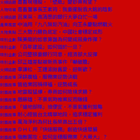
嘉畜現增股，「壁紙」變鈔票有望？
火線話題
嘉畜董事長王素筠：我要擺脫翁大銘的陰影
人物特寫
呂東英、高清愿的銀行大夢白忙一場
火線話題
中油用「九八無鉛汽油」向王永慶點燃戰火
產業風雲
三大勢力勝負底定，中國社會穩定成形
大陸焦點
陳美龍的如意算盤為何變成殺身炸彈？
特別企劃
「百年建設」如何毀於一旦？
特別企劃
公司整頓要銀行同意，經濟部大反彈
特別企劃
邱正雄差點被新燕事件「嚇破膽」
特別企劃
辜濂松、王鍾渝拋舊愛、迎新歡？
火線話題
深耕廣植，服務業逆勢決戰
封面故事
營造業因禍得福，逆勢成長
封面故事
地雷股猛爆，券商如何險境求勝？
封面故事
趙藤雄：不景氣時推案反而賺錢
封面故事
「搶地部隊」撿便宜，不景氣獲利策略
封面故事
耐心經營台北精華地段，追求穩定獲利
封面故事
萬海淨利為何比長榮高出五倍？
封面故事
ＤＨＬ用「快速服務」創造快速發展
封面故事
強敵圍攻，如何坐穩服務業「大哥大」？
封面故事