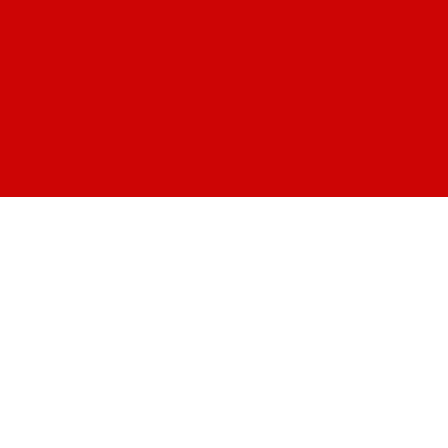
30歲董事長 手握900億
下一期
｜
分享
列印