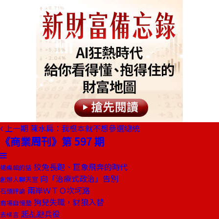
上一期
陳水扁：我根本就不想參選總統
《商業周刊》第 597 期
狡兔長跑、巨象飛奔的時代
總編輯的話
向「治療式政治」告別
創辦人聊天室
兩岸ＷＴＯ坎坷路
石頭評論
狗兒失職，豺狼入替
商場自慢塾
起乩避兵役
去梯言