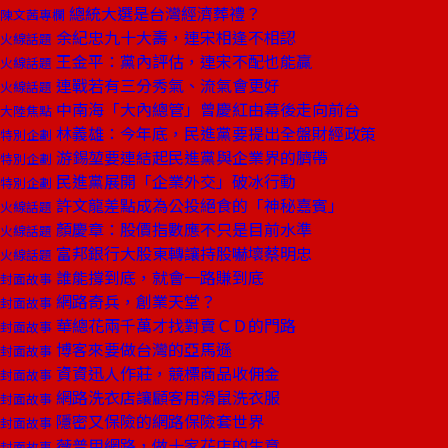
總統大選是台灣經濟葬禮？
陳文茜專欄
余紀忠九十大壽，連宋相逢不相認
火線話題
王金平：黨內評估，連宋不配也能贏
火線話題
連戰若有三分秀氣、流氣會更好
火線話題
中南海「大內總管」曾慶紅由幕後走向前台
大陸焦點
林義雄：今年底，民進黨要提出全盤財經政策
特別企劃
游錫堃要連結起民進黨與企業界的臍帶
特別企劃
民進黨展開「企業外交」破冰行動
特別企劃
許文龍差點成為公投絕食的「神秘嘉賓」
火線話題
顏慶章：股價指數應不只是目前水準
火線話題
富邦銀行大股東轉讓持股嚇壞蔡明忠
火線話題
誰能撐到底，就會一路賺到底
封面故事
網路奇兵，創業天堂？
封面故事
華總花兩千萬才找對賣ＣＤ的門路
封面故事
博客來要做台灣的亞馬遜
封面故事
資資迅人作莊，競標商品收佣金
封面故事
網路洗衣店讓顧客用滑鼠洗衣服
封面故事
隱密又保險的網路保險套世界
封面故事
薇普用網路，做十家花店的生意
封面故事