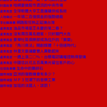
哈網要做股市資訊的中央市場
封面故事
全球軟體大亨王嘉廉購併成長術
產業風雲
一年領二百億獎金的強勢總裁
人物專訪
網路股狂熱正延燒台灣
李宏麟專欄
油品市場是王永慶的第二春？
產業風雲
沒有兩百萬名遊客，只好關門大吉
產業風雲
豪華社區俱樂部成為住戶的「棄嬰」
產業風雲
「角川商法」開創媒體「十倍速時代」
產業風雲
林重文要讓慶豐人壽動起來
產業風雲
一週上漲二○％，台積電認購權證熱得發燒
產業風雲
中國信託花五百萬美元留住客戶的心
產業風雲
生命中的鵝卵石
信懷南專欄
亞洲的復甦機會有多少？
國際視窗
ＭＰ３狂潮下的音樂工業
國際視窗
加班的法國人，該罰！
國際視窗