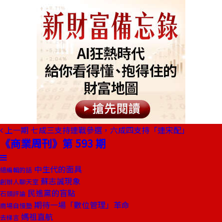
上一期
七成三支持連戰參選，六成四支持「連宋配」
《商業周刊》第 593 期
中生代的面具
總編輯的話
蘇志誠現象
創辦人聊天室
民進黨的盲點
石頭評論
期待一場「數位管理」革命
商場自慢塾
媽祖直航
去梯言