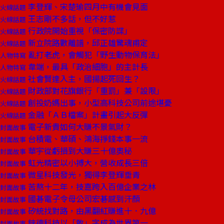
李登輝、宋楚瑜四月中有機會見面
火線話題
王志剛不多話，但不好惹
火線話題
行政院開始重視「保密防諜」
火線話題
新立院路數離譜，邱正雄驚魂甫定
火線話題
亂打老虎，會觸犯「野生動物保育法」
人物特寫
韋端，最具「政治細胞」的主計長
人物特寫
社會賢達入主，國揚起死回生？
火線話題
財政部對花旗銀行「重罰」兼「設限」
火線話題
創投奶媽出事，小型高科技公司前途堪憂
火線話題
金融「ＡＢ檔案」計畫引起大反彈
火線話題
電子新貴如何大賺不景氣財？
封面故事
台積電、華碩、鴻海掙錢本事一流
封面故事
華宇從虧損到大賺三十億奧秘
封面故事
虹光精密以小搏大，營收成長三倍
封面故事
微星科技發光，獨得李登輝垂青
封面故事
苦熬十二年，技嘉跨入百億企業之林
封面故事
國碁電子令母公司宏碁感到汗顏
封面故事
矽統找對路，由黑翻紅賺進十．九億
封面故事
錸德科技以「敢」字成為世界第一
封面故事