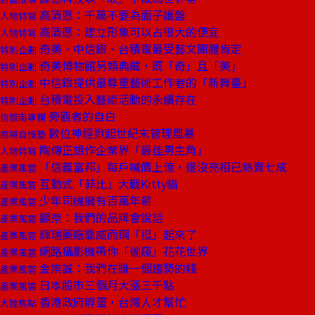
高清愿：千萬不要為面子護盤
人物特寫
高清愿：建立形象可以占很大的便宜
人物特寫
奇美、中信銀、台積電最受藝文團體肯定
特別企劃
奇美博物館另類典藏，既「奇」且「美」
特別企劃
中信銀提供最尊重藝術工作者的「新舞臺」
特別企劃
台積電投入藝術活動的永續存在
特別企劃
旁觀者的自白
信懷南專欄
數位神經掀起世紀末管理風暴
商場自慢塾
陶傳正想作企業界「最佳男主角」
人物特寫
「信義富邦」每戶喊價上億，還沒亮相已熱賣七成
產業風雲
互動式「菲比」大戰Kitty貓
產業風雲
少年司機擁有百萬年薪
產業風雲
顧奈：我們的品牌會說話
產業風雲
輝瑞藥廠靠威而鋼「挺」起來了
產業風雲
網路攝影機帶你「偷窺」花花世界
產業風雲
金崇誠：我們在賺一個趨勢的錢
產業風雲
日本股市三個月大漲三千點
產業風雲
香港政府孵蛋，台灣人才幫忙
大陸焦點