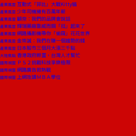
互動式「菲比」大戰Kitty貓
產業風雲
少年司機擁有百萬年薪
產業風雲
顧奈：我們的品牌會說話
產業風雲
輝瑞藥廠靠威而鋼「挺」起來了
產業風雲
網路攝影機帶你「偷窺」花花世界
產業風雲
金崇誠：我們在賺一個趨勢的錢
產業風雲
日本股市三個月大漲三千點
產業風雲
香港政府孵蛋，台灣人才幫忙
大陸焦點
ＰＳ２挑戰科技享樂極限
國際視窗
網路廣告掀熱戰
國際視窗
上網攻讀ＭＢＡ學位
國際視窗