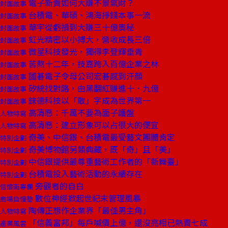
電子新貴如何大賺不景氣財？
封面故事
台積電、華碩、鴻海掙錢本事一流
封面故事
華宇從虧損到大賺三十億奧秘
封面故事
虹光精密以小搏大，營收成長三倍
封面故事
微星科技發光，獨得李登輝垂青
封面故事
苦熬十二年，技嘉跨入百億企業之林
封面故事
國碁電子令母公司宏碁感到汗顏
封面故事
矽統找對路，由黑翻紅賺進十．九億
封面故事
錸德科技以「敢」字成為世界第一
封面故事
高清愿：千萬不要為面子護盤
人物特寫
高清愿：建立形象可以占很大的便宜
人物特寫
奇美、中信銀、台積電最受藝文團體肯定
特別企劃
奇美博物館另類典藏，既「奇」且「美」
特別企劃
中信銀提供最尊重藝術工作者的「新舞臺」
特別企劃
台積電投入藝術活動的永續存在
特別企劃
旁觀者的自白
信懷南專欄
數位神經掀起世紀末管理風暴
商場自慢塾
陶傳正想作企業界「最佳男主角」
人物特寫
「信義富邦」每戶喊價上億，還沒亮相已熱賣七成
產業風雲