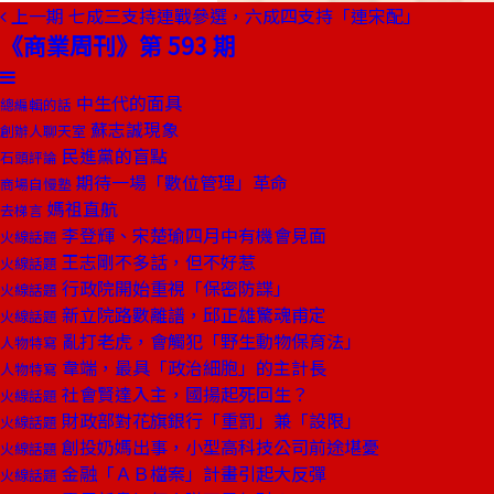
上一期
七成三支持連戰參選，六成四支持「連宋配」
《商業周刊》第 593 期
中生代的面具
總編輯的話
蘇志誠現象
創辦人聊天室
民進黨的盲點
石頭評論
期待一場「數位管理」革命
商場自慢塾
媽祖直航
去梯言
李登輝、宋楚瑜四月中有機會見面
火線話題
王志剛不多話，但不好惹
火線話題
行政院開始重視「保密防諜」
火線話題
新立院路數離譜，邱正雄驚魂甫定
火線話題
亂打老虎，會觸犯「野生動物保育法」
人物特寫
韋端，最具「政治細胞」的主計長
人物特寫
社會賢達入主，國揚起死回生？
火線話題
財政部對花旗銀行「重罰」兼「設限」
火線話題
創投奶媽出事，小型高科技公司前途堪憂
火線話題
金融「ＡＢ檔案」計畫引起大反彈
火線話題