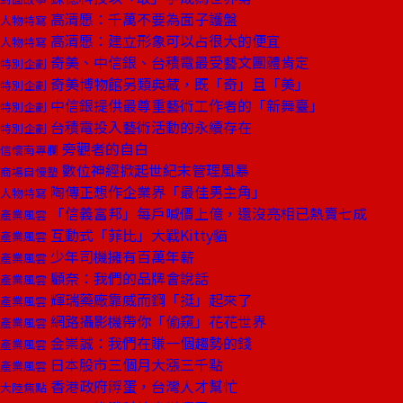
高清愿：千萬不要為面子護盤
人物特寫
高清愿：建立形象可以占很大的便宜
人物特寫
奇美、中信銀、台積電最受藝文團體肯定
特別企劃
奇美博物館另類典藏，既「奇」且「美」
特別企劃
中信銀提供最尊重藝術工作者的「新舞臺」
特別企劃
台積電投入藝術活動的永續存在
特別企劃
旁觀者的自白
信懷南專欄
數位神經掀起世紀末管理風暴
商場自慢塾
陶傳正想作企業界「最佳男主角」
人物特寫
「信義富邦」每戶喊價上億，還沒亮相已熱賣七成
產業風雲
互動式「菲比」大戰Kitty貓
產業風雲
少年司機擁有百萬年薪
產業風雲
顧奈：我們的品牌會說話
產業風雲
輝瑞藥廠靠威而鋼「挺」起來了
產業風雲
網路攝影機帶你「偷窺」花花世界
產業風雲
金崇誠：我們在賺一個趨勢的錢
產業風雲
日本股市三個月大漲三千點
產業風雲
香港政府孵蛋，台灣人才幫忙
大陸焦點