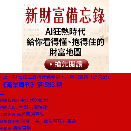
上一期
七成三支持連戰參選，六成四支持「連宋配」
《商業周刊》第 593 期
中生代的面具
總編輯的話
蘇志誠現象
創辦人聊天室
民進黨的盲點
石頭評論
期待一場「數位管理」革命
商場自慢塾
媽祖直航
去梯言