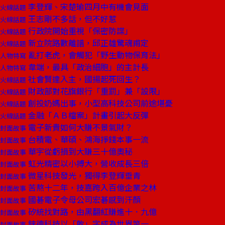
李登輝、宋楚瑜四月中有機會見面
火線話題
王志剛不多話，但不好惹
火線話題
行政院開始重視「保密防諜」
火線話題
新立院路數離譜，邱正雄驚魂甫定
火線話題
亂打老虎，會觸犯「野生動物保育法」
人物特寫
韋端，最具「政治細胞」的主計長
人物特寫
社會賢達入主，國揚起死回生？
火線話題
財政部對花旗銀行「重罰」兼「設限」
火線話題
創投奶媽出事，小型高科技公司前途堪憂
火線話題
金融「ＡＢ檔案」計畫引起大反彈
火線話題
電子新貴如何大賺不景氣財？
封面故事
台積電、華碩、鴻海掙錢本事一流
封面故事
華宇從虧損到大賺三十億奧秘
封面故事
虹光精密以小搏大，營收成長三倍
封面故事
微星科技發光，獨得李登輝垂青
封面故事
苦熬十二年，技嘉跨入百億企業之林
封面故事
國碁電子令母公司宏碁感到汗顏
封面故事
矽統找對路，由黑翻紅賺進十．九億
封面故事
錸德科技以「敢」字成為世界第一
封面故事