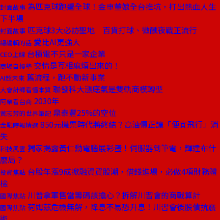
為匹克球跑遍全球！金車董娘全台推坑，打出熱血人生
封面故事
下半場
匹克球3大必訪聖地 百貨打球、微醺夜戰正流行
封面故事
愛比AI更強大
總編輯的話
台積電不只是一家企業
CEO上線
交情是互相麻煩出來的！
商場自慢塾
舊流程，跑不動新事業
AI超未來
聯發科大漲底氣是雙軌商模轉型
大會計師看懂本質
2030年
阿榮看台商
鼎泰豐25%的空位
黃志芳的世界筆記
850元機票時代將終結？高油價正讓「便宜飛行」消
金融時報精選
失
獨家揭露黃仁勳電腦展彩蛋！伺服器到筆電，輝達布什
科技風雲
麼局？
台股年漲9成掀融資買股潮，借錢進場，必做4項財務體
投資焦點
檢
川普拿軍售當籌碼該擔心？拆解川習會的商戰算計
國際焦點
荷姆茲危機無解，降息不易恐升息！川習會後股債抗震
國際焦點
術