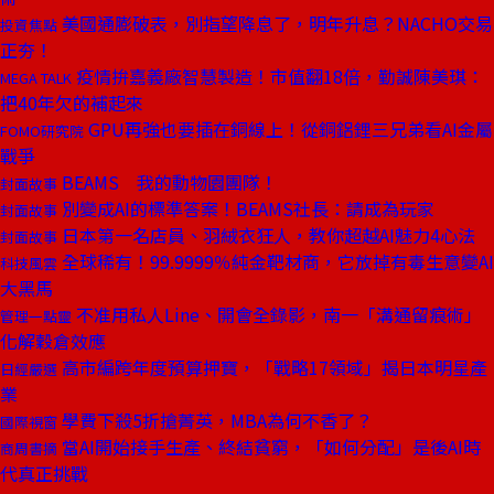
美國通膨破表，別指望降息了，明年升息？NACHO交易
投資焦點
正夯！
疫情拚嘉義廠智慧製造！市值翻18倍，勤誠陳美琪：
MEGA TALK
把40年欠的補起來
GPU再強也要插在銅線上！從銅鋁鋰三兄弟看AI金屬
FOMO研究院
戰爭
BEAMS 我的動物園團隊！
封面故事
別變成AI的標準答案！BEAMS社長：請成為玩家
封面故事
日本第一名店員、羽絨衣狂人，教你超越AI魅力4心法
封面故事
全球稀有！99.9999％純金靶材商，它放掉有毒生意變AI
科技風雲
大黑馬
不准用私人Line、開會全錄影，南一「溝通留痕術」
管理一點靈
化解穀倉效應
高市編跨年度預算押寶，「戰略17領域」揭日本明星產
日經嚴選
業
學費下殺5折搶菁英，MBA為何不香了？
國際視窗
當AI開始接手生產、終結貧窮，「如何分配」是後AI時
商周書摘
代真正挑戰