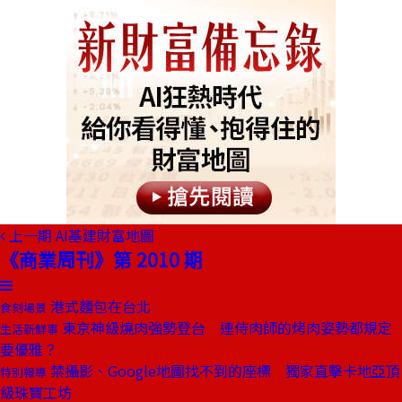
上一期
AI基建財富地圖
《商業周刊》第 2010 期
港式麵包在台北
食刻場景
東京神級燒肉強勢登台 連侍肉師的烤肉姿勢都規定
生活新鮮事
要優雅？
禁攝影、Google地圖找不到的座標 獨家直擊卡地亞頂
特別報導
級珠寶工坊