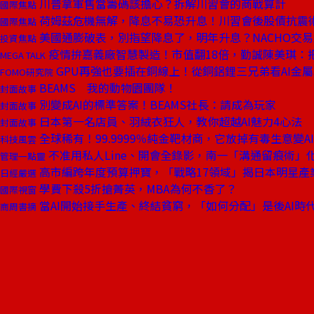
川普拿軍售當籌碼該擔心？拆解川習會的商戰算計
國際焦點
荷姆茲危機無解，降息不易恐升息！川習會後股債抗震
國際焦點
美國通膨破表，別指望降息了，明年升息？NACHO交
投資焦點
疫情拚嘉義廠智慧製造！市值翻18倍，勤誠陳美琪：把
MEGA TALK
GPU再強也要插在銅線上！從銅鋁鋰三兄弟看AI金
FOMO研究院
BEAMS 我的動物園團隊！
封面故事
別變成AI的標準答案！BEAMS社長：請成為玩家
封面故事
日本第一名店員、羽絨衣狂人，教你超越AI魅力4心法
封面故事
全球稀有！99.9999％純金靶材商，它放掉有毒生意變A
科技風雲
不准用私人Line、開會全錄影，南一「溝通留痕術」
管理一點靈
高市編跨年度預算押寶，「戰略17領域」揭日本明星產
日經嚴選
學費下殺5折搶菁英，MBA為何不香了？
國際視窗
當AI開始接手生產、終結貧窮，「如何分配」是後AI時
商周書摘