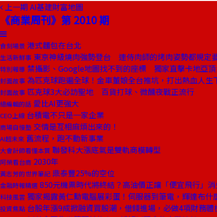
上一期
AI基建財富地圖
《商業周刊》第 2010 期
港式麵包在台北
食刻場景
東京神級燒肉強勢登台 連侍肉師的烤肉姿勢都規定
生活新鮮事
禁攝影、Google地圖找不到的座標 獨家直擊卡地亞
特別報導
為匹克球跑遍全球！金車董娘全台推坑，打出熱血人生
封面故事
匹克球3大必訪聖地 百貨打球、微醺夜戰正流行
封面故事
愛比AI更強大
總編輯的話
台積電不只是一家企業
CEO上線
交情是互相麻煩出來的！
商場自慢塾
舊流程，跑不動新事業
AI超未來
聯發科大漲底氣是雙軌商模轉型
大會計師看懂本質
2030年
阿榮看台商
鼎泰豐25%的空位
黃志芳的世界筆記
850元機票時代將終結？高油價正讓「便宜飛行」消
金融時報精選
獨家揭露黃仁勳電腦展彩蛋！伺服器到筆電，輝達布什
科技風雲
台股年漲9成掀融資買股潮，借錢進場，必做4項財務體
投資焦點