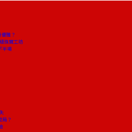
要優雅？
頂級珠寶工坊
下半場
失
麼局？
檢