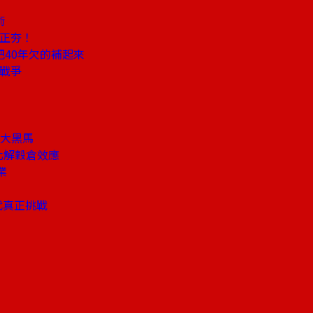
術
易正夯！
40年欠的補起來
屬戰爭
I大黑馬
化解穀倉效應
業
代真正挑戰