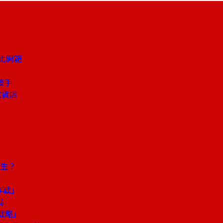
北開箱
接手
雜貨店
發生？
應
作戰」
局
卓戰略」