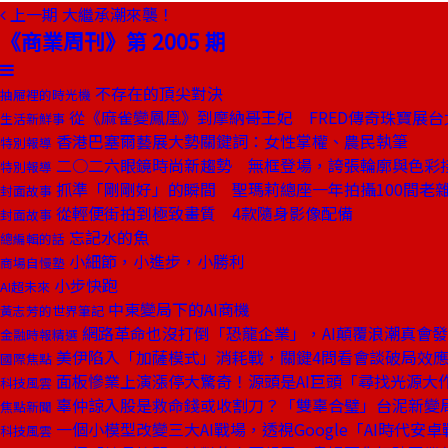
上一期
大繼承潮來襲！
《商業周刊》第 2005 期
不存在的頂尖對決
抽屜裡的時光機
從《麻雀變鳳凰》到摩納哥王妃 FRED傳奇珠寶展台
生活新鮮事
香港巴塞爾藝展大勢關鍵詞：女性掌權、農民執筆
特別報導
二○二六眼鏡時尚新趨勢 無框登場，誇張輪廓與色彩
特別報導
抓準「剛剛好」的瞬間 聖瑪莉總座一年拍攝100間老
封面故事
從輕便街拍到極致畫質 4款隨身影像配備
封面故事
忘記水的魚
總編輯的話
小細節，小進步，小勝利
商場自慢塾
小步快跑
AI超未來
中東變局下的AI商機
黃志芳的世界筆記
網路革命也沒打倒「恐龍企業」，AI顛覆浪潮真會
金融時報精選
美伊陷入「加薩模式」消耗戰，關鍵4問看會談破局效
國際焦點
面板慘業上演漲停大驚奇！源頭是AI巨頭「尋找光源大
科技風雲
辜仲諒入股是救命錢或收割刀？「雙辜合璧」台泥新變
焦點新聞
一個小模型改變三大AI戰場，透視Google「AI時代安
科技風雲