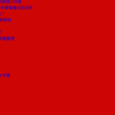
迷衝130億
中華電賺AI信任財
友！
骨時刻
？
供電基礎
」
本手冊