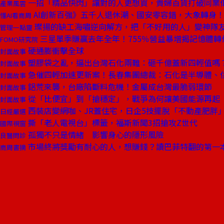
一招「精品快閃」讓對的人更想買，貴婦百貨打破同業低
產業風雲
AI創新百強》五千人退休潮、國安零容錯，大象轉身！
懂AI看商周
璨揚的缺工海嘯逆向解方，把「不好用的人」變神隊
管理一點靈
三星單季賺贏去年全年！755％營益暴增揭記憶體轉
FOMO研究院
硬通膨衝擊全球
封面故事
塑膠袋之亂，逼出台灣石化兩難：砸千億蓋新四輕值嗎
封面故事
急催四輕加速更新案！長春集團總裁：石化是半導體、
封面故事
鋁荒來襲，台廠陷斷料危機！金屬成台灣最脆弱環節
封面故事
從「比便宜」到「搶穩定」，戰爭為何讓美國能源再起
封面故事
西裝店變網咖、JR蓋住宅，日企5技擺脫「不動產肥胖
日經嚴選
撕「老人電視台」標籤，福斯新聞3招搶攻Z世代
國際視窗
孤獨不只是情緒 影響身心的隱形風險
良醫問診
市場終將獎勵有耐心的人，想賺錢？讀巴菲特翻的第一
商周書摘