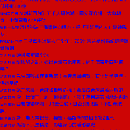
低迷衝130億
AI創新百強》五千人退休潮、國安零容錯，大象轉
懂AI看商周
身！中華電賺AI信任財
璨揚的缺工海嘯逆向解方，把「不好用的人」變神隊
管理一點靈
友！
三星單季賺贏去年全年！755％營益暴增揭記憶體轉
FOMO研究院
骨時刻
硬通膨衝擊全球
封面故事
塑膠袋之亂，逼出台灣石化兩難：砸千億蓋新四輕值
封面故事
嗎？
急催四輕加速更新案！長春集團總裁：石化是半導體、
封面故事
供電基礎
鋁荒來襲，台廠陷斷料危機！金屬成台灣最脆弱環節
封面故事
從「比便宜」到「搶穩定」，戰爭為何讓美國能源再起
封面故事
西裝店變網咖、JR蓋住宅，日企5技擺脫「不動產肥
日經嚴選
胖」
撕「老人電視台」標籤，福斯新聞3招搶攻Z世代
國際視窗
孤獨不只是情緒 影響身心的隱形風險
良醫問診