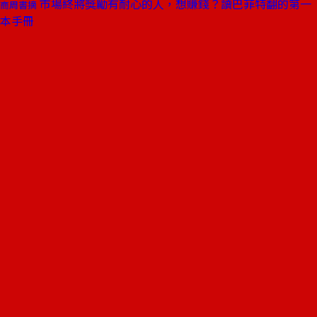
市場終將獎勵有耐心的人，想賺錢？讀巴菲特翻的第一
商周書摘
本手冊