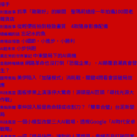
接手
抓準「剛剛好」的瞬間 聖瑪莉總座一年拍攝100間老
封面故事
雜貨店
從輕便街拍到極致畫質 4款隨身影像配備
封面故事
忘記水的魚
總編輯的話
小細節，小進步，小勝利
商場自慢塾
小步快跑
AI超未來
中東變局下的AI商機
黃志芳的世界筆記
網路革命也沒打倒「恐龍企業」，AI顛覆浪潮真會發
金融時報精選
生？
美伊陷入「加薩模式」消耗戰，關鍵4問看會談破局效
國際焦點
應
面板慘業上演漲停大驚奇！源頭是AI巨頭「尋找光源大
科技風雲
作戰」
辜仲諒入股是救命錢或收割刀？「雙辜合璧」台泥新變
焦點新聞
局
一個小模型改變三大AI戰場，透視Google「AI時代安卓
科技風雲
戰略」
一招「精品快閃」讓對的人更想買，貴婦百貨打破同業
產業風雲