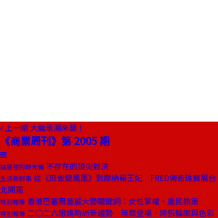
上一期
大繼承潮來襲！
《商業周刊》第 2005 期
不存在的頂尖對決
抽屜裡的時光機
從《麻雀變鳳凰》到摩納哥王妃 FRED傳奇珠寶展台
生活新鮮事
北開箱
香港巴塞爾藝展大勢關鍵詞：女性掌權、農民執筆
特別報導
二○二六眼鏡時尚新趨勢 無框登場，誇張輪廓與色彩
特別報導