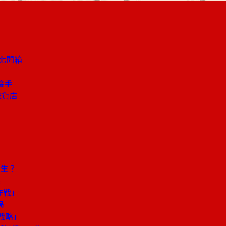
北開箱
接手
雜貨店
發生？
應
作戰」
局
卓戰略」