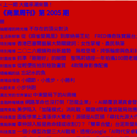
上一期
大繼承潮來襲！
《商業周刊》第 2005 期
不存在的頂尖對決
抽屜裡的時光機
從《麻雀變鳳凰》到摩納哥王妃 FRED傳奇珠寶展台
生活新鮮事
香港巴塞爾藝展大勢關鍵詞：女性掌權、農民執筆
特別報導
二○二六眼鏡時尚新趨勢 無框登場，誇張輪廓與色彩
特別報導
抓準「剛剛好」的瞬間 聖瑪莉總座一年拍攝100間老
封面故事
從輕便街拍到極致畫質 4款隨身影像配備
封面故事
忘記水的魚
總編輯的話
小細節，小進步，小勝利
商場自慢塾
小步快跑
AI超未來
中東變局下的AI商機
黃志芳的世界筆記
網路革命也沒打倒「恐龍企業」，AI顛覆浪潮真會
金融時報精選
美伊陷入「加薩模式」消耗戰，關鍵4問看會談破局效
國際焦點
面板慘業上演漲停大驚奇！源頭是AI巨頭「尋找光源大
科技風雲
辜仲諒入股是救命錢或收割刀？「雙辜合璧」台泥新變
焦點新聞
一個小模型改變三大AI戰場，透視Google「AI時代安
科技風雲