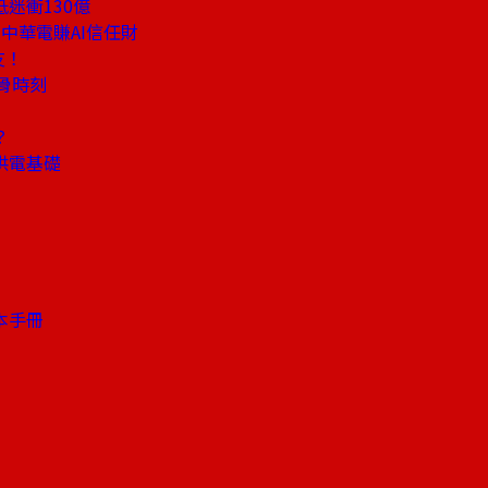
迷衝130億
中華電賺AI信任財
友！
骨時刻
？
供電基礎
」
本手冊