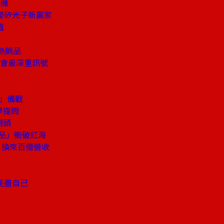
商機
變矽光子新贏家
值
熱銷品
大會最深重訊號
事」備戰
學提問
開頭
商品」衝破紅海
」換來百億營收
耗盡自己