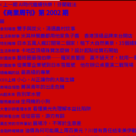
上一期
AI時代繼續快樂！芬蘭戰法
《商業周刊》第 2002 期
雙手與炭火，清邁農村炊事
食刻場景
米其林餐廳都用他家魚子醬 香港頂級品牌來台開店
生活新鮮事
日本五萬人瘋訂閱第二個家！租下大自然美景，35個據
特別報導
卡地亞頂級珠寶怎麼做？設計起點從寶石開始
生活新鮮事
藝術圈最強伯樂——羅芙奧董座 贏不過天才，就用一
封面故事
從美軍企業號到日本雪風號 他在辦公桌重演二戰現場
封面故事
最高級的專業
總編輯的話
小心，AI正讓你的大腦生鏽
CEO上線
菁英青年的出走危機
商場自慢塾
告別笨水管
AI超未來
坐飛機的小狗
服務最前線
看懂美光先理解本益比陷阱
大會計師看懂本質
從從容容，游刃有餘
阿榮看台商
展場冷，不等於生意差
黃志芳的世界筆記
油價為何可能飆上兩百美元？川普有責任結束美伊
金融時報精選