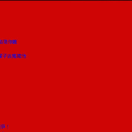
點隨你搬
輩子去蒐藏他
戰爭！