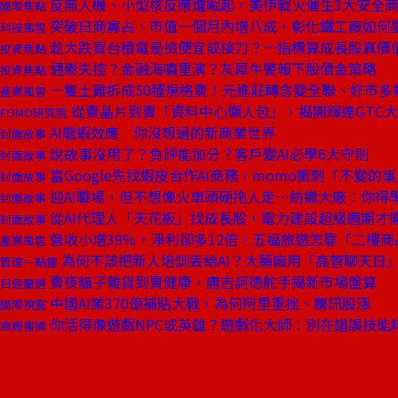
反無人機、小型核反應爐崛起，美伊戰火催生3大安全
國際焦點
突破日商寡占、市值一個月內增八成，彰化鐵工廠如何
科技風雲
趁大跌買台積電是撿便宜或接刀？一指標算成長股真價
投資焦點
通膨失控？金融海嘯重演？灰犀牛警報下股債金策略
投資焦點
一隻土雞拆成50種規格賣！元進莊轉念變全聯、好市多
產業風雲
從賣晶片到賣「資料中心懶人包」，揭開輝達GTC
FOMO研究院
AI龍蝦效應 你沒想過的新商業世界
封面故事
說故事沒用了？負評能加分？客戶變AI必學6大守則
封面故事
當Google先找蝦皮合作AI商務，momo衝刺「不變的
封面故事
迎AI職場，但不想像火車頭硬拖人走⋯紡織大廠：你得
封面故事
從AI代理人「天花板」找成長股，電力建設超級週期才
封面故事
營收小增39％，淨利卻多12倍，五福旅遊怎靠「二樓
產業風雲
為何不該把新人培訓丟給AI？大藥廠用「高管聊天日
管理一點靈
賣夜貓子雜貨到賣健康，唐吉訶德舵手揭新市場盤算
日經嚴選
中國AI業370億補貼大戰，為何阿里重挫、騰訊股漲
國際視窗
你活得像遊戲NPC或英雄？遊戲化大師：別在錯誤技能
商周書摘