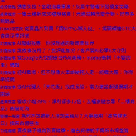
通膨失控？金融海嘯重演？灰犀牛警報下股債金策略
投資焦點
一隻土雞拆成50種規格賣！元進莊轉念變全聯、好市多
產業風雲
熱銷品
從賣晶片到賣「資料中心懶人包」，揭開輝達GTC大
FOMO研究院
會最深重訊號
AI龍蝦效應 你沒想過的新商業世界
封面故事
說故事沒用了？負評能加分？客戶變AI必學6大守則
封面故事
當Google先找蝦皮合作AI商務，momo衝刺「不變的
封面故事
事」備戰
迎AI職場，但不想像火車頭硬拖人走⋯紡織大廠：你得
封面故事
學提問
從AI代理人「天花板」找成長股，電力建設超級週期才
封面故事
開頭
營收小增39％，淨利卻多12倍，五福旅遊怎靠「二樓商
產業風雲
品」衝破紅海
為何不該把新人培訓丟給AI？大藥廠用「高管聊天
管理一點靈
日」換來百億營收
賣夜貓子雜貨到賣健康，唐吉訶德舵手揭新市場盤算
日經嚴選