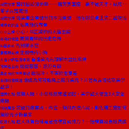
藝術圈最強伯樂——羅芙奧董座 贏不過天才，就用一
封面故事
輩子去蒐藏他
從美軍企業號到日本雪風號 他在辦公桌重演二戰現場
封面故事
最高級的專業
總編輯的話
小心，AI正讓你的大腦生鏽
CEO上線
菁英青年的出走危機
商場自慢塾
告別笨水管
AI超未來
坐飛機的小狗
服務最前線
看懂美光先理解本益比陷阱
大會計師看懂本質
從從容容，游刃有餘
阿榮看台商
展場冷，不等於生意差
黃志芳的世界筆記
油價為何可能飆上兩百美元？川普有責任結束美伊
金融時報精選
戰爭！
反無人機、小型核反應爐崛起，美伊戰火催生3大安全
國際焦點
商機
突破日商寡占、市值一個月內增八成，彰化鐵工廠如何
科技風雲
變矽光子新贏家
趁大跌買台積電是撿便宜或接刀？一指標算成長股真價
投資焦點
值