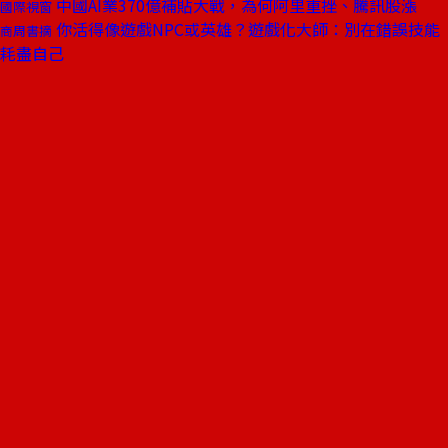
中國AI業370億補貼大戰，為何阿里重挫、騰訊股漲
國際視窗
你活得像遊戲NPC或英雄？遊戲化大師：別在錯誤技能
商周書摘
耗盡自己