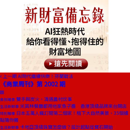
上一期
AI時代繼續快樂！芬蘭戰法
《商業周刊》第 2002 期
雙手與炭火，清邁農村炊事
食刻場景
米其林餐廳都用他家魚子醬 香港頂級品牌來台開店
生活新鮮事
日本五萬人瘋訂閱第二個家！租下大自然美景，35個據
特別報導
點隨你搬
卡地亞頂級珠寶怎麼做？設計起點從寶石開始
生活新鮮事