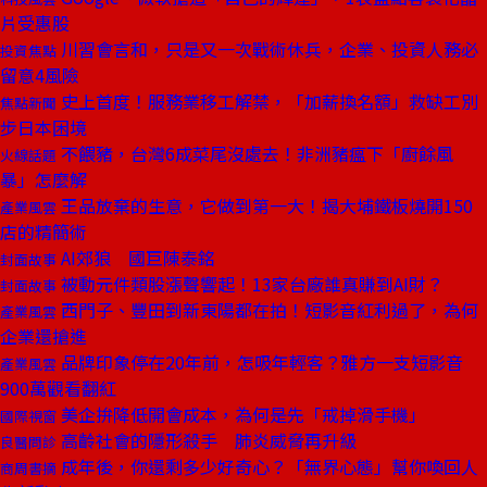
片受惠股
川習會言和，只是又一次戰術休兵，企業、投資人務必
投資焦點
留意4風險
史上首度！服務業移工解禁，「加薪換名額」救缺工別
焦點新聞
步日本困境
不餵豬，台灣6成菜尾沒處去！非洲豬瘟下「廚餘風
火線話題
暴」怎麼解
王品放棄的生意，它做到第一大！揭大埔鐵板燒開150
產業風雲
店的精簡術
AI郊狼 國巨陳泰銘
封面故事
被動元件類股漲聲響起！13家台廠誰真賺到AI財？
封面故事
西門子、豐田到新東陽都在拍！短影音紅利過了，為何
產業風雲
企業還搶進
品牌印象停在20年前，怎吸年輕客？雅方一支短影音
產業風雲
900萬觀看翻紅
美企拚降低開會成本，為何是先「戒掉滑手機」
國際視窗
高齡社會的隱形殺手 肺炎威脅再升級
良醫問診
成年後，你還剩多少好奇心？「無界心態」幫你喚回人
商周書摘