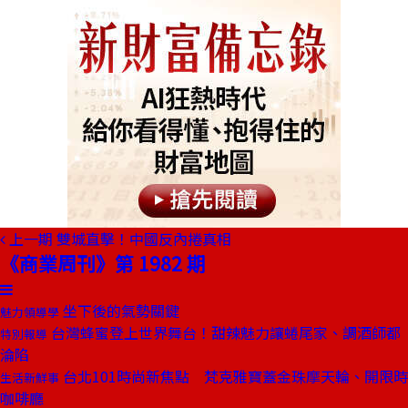
上一期
雙城直擊！中國反內捲真相
《商業周刊》第 1982 期
坐下後的氣勢關鍵
魅力領導學
台灣蜂蜜登上世界舞台！甜辣魅力讓蜷尾家、調酒師都
特別報導
淪陷
台北101時尚新焦點 梵克雅寶蓋金珠摩天輪、開限時
生活新鮮事
咖啡廳