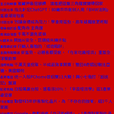
蒐藏界最狂競標 誰能把這隻三角龍寶寶帶回家
生活新鮮事
指北針配ChatGPT！80歲乖乖創辦人用「BMW法則」
封面故事
當最潮背包客
別讓身體成為阻力！學會用這些，高年級獨旅更輕鬆
封面故事
配角命 主角運
總編輯的話
千萬不要先買車
商場自慢塾
開放AI安全，巨頭迎來轉折點
AI超未來
行銷人最怕的「成功陷阱」
服務最前線
麥當勞、必勝客都受創，「在家吃飯經濟」重塑全
金融時報精選
球餐飲業
千萬天皇座駕、半成品貨車開賣！豐田4奇招迎戰比亞
國際焦點
迪、美國關稅
統一入股PChome首個雙11大戰！與小七強打「超速
產業風雲
配」盤算
日股飆贏台股、還看漲10％！「早苗經濟學」這3產業
投資焦點
最受惠
聯發科5年拚客製化晶片，為「不存在的技術」組3千人
科技風雲
軍團
Google、微軟搶造「自己的輝達」，1表盤點客製化晶
科技風雲