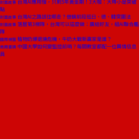
台灣AI應用慢，只剩5年黃金期！3大咖：大帶小是突破
封面故事
點
台灣AI之路該往哪走？借鏡前段班日、德、韓突圍法
封面故事
落居第3梯隊，台灣可以這麼做：廣結好友，組AI聯合艦
封面故事
隊
植物奶爆退燒危機，牛奶大戰新贏家是誰？
國際視窗
中國大學如何變監控前哨？每間教室都配一位輿情信息
商周書摘
員