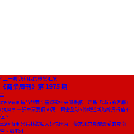
上一期
我和我的銀髮毛孩
《商業周刊》第 1975 期
造訪赫爾辛基頌歌中央圖書館 走進「城市的客廳」
發現酷建築
一張車票要價50萬 揭密全球5條鐵道新路線貴得值不
特別報導
值？
米其林甜點大師快閃秀 帶來東京貴婦最愛的費南
生活新鮮事
雪、霜淇淋