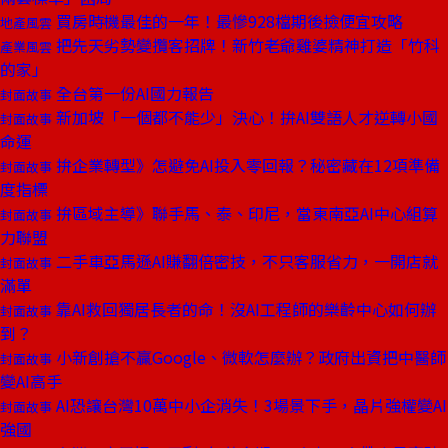
買房時機最佳的一年！最慘928檔期後撿便宜攻略
地產風雲
把先天劣勢變攬客招牌！新竹老爺雞婆精神打造「竹科
產業風雲
的家」
全台第一份AI國力報告
封面故事
新加坡「一個都不能少」決心！拚AI雙語人才逆轉小國
封面故事
命運
拚企業轉型》怎避免AI投入零回報？秘密藏在12項準備
封面故事
度指標
拚區域主導》聯手馬、泰、印尼，當東南亞AI中心組算
封面故事
力聯盟
二手車亞馬遜AI賺翻倍密技，不只客服省力，一開店就
封面故事
滿單
靠AI救回獨居長者的命！沒AI工程師的樂齡中心如何辦
封面故事
到？
小新創搶不贏Google、微軟怎麼辦？政府出資把中醫師
封面故事
變AI高手
AI恐讓台灣10萬中小企消失！3場景下手，晶片強權變AI
封面故事
強國