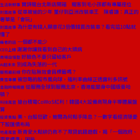
寶詩龍台北新店開箱 寵客到毛小孩都有專屬座位
生活新鮮事
從車被偷的少年 董仔到亞洲改裝車王 陳睿謙：真正的
封面故事
奢華是「會玩」
為什麼有錢人願意花3倍價錢買改裝車？看完這10點就
封面故事
懂了
一個都不能少
編者的話
謝謝你讓我看到自己的大頭病
CEO上線
好臉色不要只留給客戶
商場自慢塾
別成為失落的一代
AI超未來
你在貼無效會員標籤嗎？
服務最前線
被忽略的股市風向球，殖利率曲線正透露利多訊號
費雪專欄
從服務全球到服務北京，香港能變身中國版曼哈
金融時報精選
頓？
搶台積電CoWoS紅利！韓國4大設備商現身半導體展盤
科技風雲
算
美、台股狂歡，鮑爾為何鬆手降息？一數字看經濟隱憂
投資焦點
下股匯債布局
新青安大鬆綁仍救不了限貸飢餓遊戲，揭「一個政府、
地產風雲
兩套標準」困局