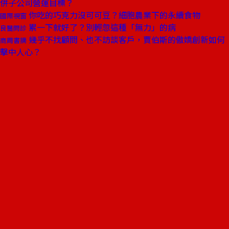
併子公司營運目標？
你吃的巧克力沒可可豆？細胞農業下的永續食物
國際視窗
累一下就好了？別輕忽這種「無力」的病
良醫問診
幾乎不找顧問、也不訪談客戶，賈伯斯的傲嬌創新如何
商周書摘
擊中人心？