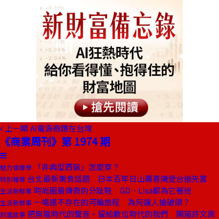
上一期
AI電源奇蹟在台灣
《商業周刊》第 1974 期
「非典型西裝」怎麼穿？
魅力領導學
台北最新美食話題 日本百年日山壽喜燒登台搶先嘗
特別報導
時尚圈最傳奇的分趾鞋 GD、Lisa都為它著迷
生活新鮮事
一場還不存在的河輪旅程 為何讓人搶破頭？
生活新鮮事
把無電時代的聲音，留給數位時代的我們 開箱許文鼎
封面故事