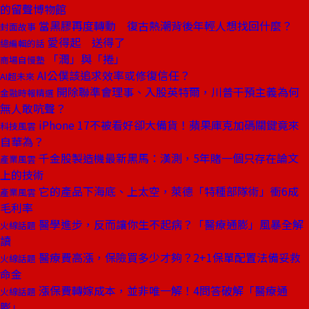
的留聲博物館
當黑膠再度轉動 復古熱潮背後年輕人想找回什麼？
封面故事
愛得起 送得了
總編輯的話
「潤」與「捲」
商場自慢塾
AI公僕該追求效率或修復信任？
AI超未來
開除聯準會理事、入股英特爾，川普干預主義為何
金融時報精選
無人敢吭聲？
iPhone 17不被看好卻大備貨！蘋果庫克加碼關鍵竟來
科技風雲
自華為？
千金股製造機最新黑馬：漢測，5年賭一個只存在論文
產業風雲
上的技術
它的產品下海底、上太空，萊德「特種部隊術」衝6成
產業風雲
毛利率
醫學進步，反而讓你生不起病？「醫療通膨」風暴全解
火線話題
讀
醫療費高漲，保險買多少才夠？2+1保單配置法備妥救
火線話題
命金
漲保費轉嫁成本，並非唯一解！4問答破解「醫療通
火線話題
膨」