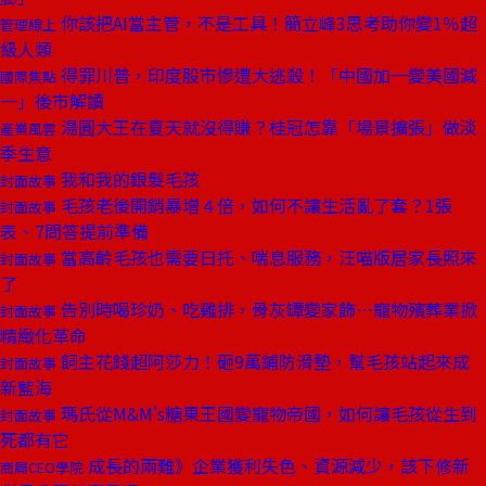
你該把AI當主管，不是工具！簡立峰3思考助你變1％超
管理線上
級人類
得罪川普，印度股市慘遭大逃殺！「中國加一變美國減
國際焦點
一」後市解讀
湯圓大王在夏天就沒得賺？桂冠怎靠「場景擴張」做淡
產業風雲
季生意
我和我的銀髮毛孩
封面故事
毛孩老後開銷暴增４倍，如何不讓生活亂了套？1張
封面故事
表、7問答提前準備
當高齡毛孩也需要日托、喘息服務，汪喵版居家長照來
封面故事
了
告別時喝珍奶、吃雞排，骨灰罈變家飾⋯寵物殯葬業掀
封面故事
精緻化革命
飼主花錢超阿莎力！砸9萬鋪防滑墊，幫毛孩站起來成
封面故事
新藍海
瑪氏從M&M's糖果王國變寵物帝國，如何讓毛孩從生到
封面故事
死都有它
成長的兩難》企業獲利失色、資源減少，該下修新
商周CEO學院