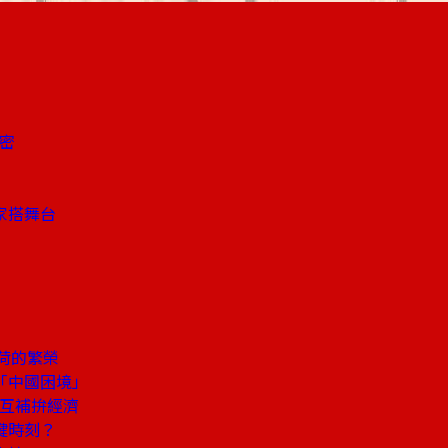
秘密
家搭舞台
荷的繁榮
「中國困境」
何互補拚經濟
鍵時刻？