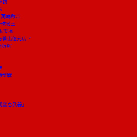
專訪
來
1萬輛啟示
全球藥王
本市場
妹怎養出億元店？
術拆解
年
轉型戰
期窒息武器」