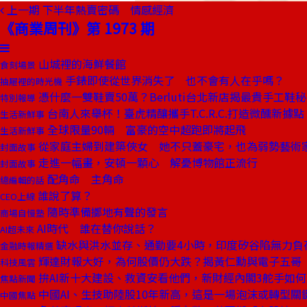
上一期
下半年熱賣密碼 情感經濟
《商業周刊》第 1973 期
山城裡的海鮮餐館
食刻場景
手錶即使從世界消失了 也不會有人在乎嗎？
抽屜裡的時光機
憑什麼一雙鞋賣50萬？Berluti台北新店揭最貴手工鞋
特別報導
台南人來舉杯！臺虎精釀攜手T.C.R.C.打造微醺新據點
生活新鮮事
全球限量90輛 富豪的空中超跑即將起飛
生活新鮮事
從家庭主婦到建築俠女 她不只蓋豪宅，也為弱勢藝術
封面故事
走進一幅畫，安頓一顆心 解憂博物館正流行
封面故事
配角命 主角命
總編輯的話
誰說了算？
CEO上線
隨時準備擲地有聲的發言
商場自慢塾
AI時代 誰在替你說話？
AI超未來
缺水與洪水並存、通勤要4小時，印度矽谷陷無力負
金融時報精選
輝達財報大好，為何股價仍大跌？揭黃仁勳與電子五哥
科技風雲
拚AI新十大建設、救資安看他們，新財經內閣3舵手如
焦點新聞
中國AI、生技助陸股10年新高，這是一場泡沫或轉型關
中國焦點