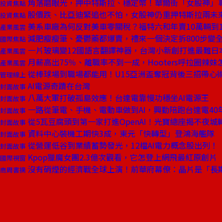
角落磨眼光，押中特斯拉、穩定幣！華爾街「女股神」
投資焦點
股價跌、比亞迪緊追也不怕，女股神仍重押特斯拉兩未
投資焦點
美系車廠為何反對美車零關稅？福特六和年賣10萬輛到
產業風雲
減肥瘦瘦筆、憂鬱藥都爆賣，禮來一個決定拆800步變
國際焦點
一片玻璃變12國語言翻譯神器，台灣小新創打進最難日
產業風雲
月薪高出75％、離職率不到一成，Hooters呼拉圈辣
產業風雲
從棒球場到職場都能用！U15亞洲盃奪冠背後三招帶心
管理線上
AI電源奇蹟在台灣
封面故事
八萬大軍打破孤島效應！台達電靠慢功穩坐AI電源王
封面故事
一路從筆電、手機、電動車做到AI，興勤陪跑台達電40
封面故事
從5瓦豆腐頭到第一家打進OpenAI！光寶總座揭不夜城
封面故事
資料中心裝機工期快3成，東元「快轉型」登鴻海艦隊
封面故事
從營運低谷到業績蓄勢發光，12檔AI電力概念股出列！
封面故事
Kpop獵魔女團2.3億次觀看，它怎登上網飛最紅原創片
國際視窗
沒有硝煙的經濟戰全球上演！前華府幕僚：晶片是「長
商周書摘