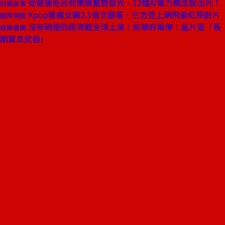
從營運低谷到業績蓄勢發光，12檔AI電力概念股出列！
封面故事
Kpop獵魔女團2.3億次觀看，它怎登上網飛最紅原創片
國際視窗
沒有硝煙的經濟戰全球上演！前華府幕僚：晶片是「長
商周書摘
期窒息武器」