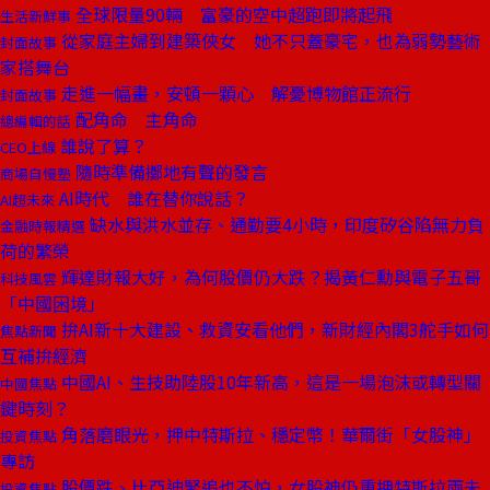
全球限量90輛 富豪的空中超跑即將起飛
生活新鮮事
從家庭主婦到建築俠女 她不只蓋豪宅，也為弱勢藝術
封面故事
家搭舞台
走進一幅畫，安頓一顆心 解憂博物館正流行
封面故事
配角命 主角命
總編輯的話
誰說了算？
CEO上線
隨時準備擲地有聲的發言
商場自慢塾
AI時代 誰在替你說話？
AI超未來
缺水與洪水並存、通勤要4小時，印度矽谷陷無力負
金融時報精選
荷的繁榮
輝達財報大好，為何股價仍大跌？揭黃仁勳與電子五哥
科技風雲
「中國困境」
拚AI新十大建設、救資安看他們，新財經內閣3舵手如何
焦點新聞
互補拚經濟
中國AI、生技助陸股10年新高，這是一場泡沫或轉型關
中國焦點
鍵時刻？
角落磨眼光，押中特斯拉、穩定幣！華爾街「女股神」
投資焦點
專訪
股價跌、比亞迪緊追也不怕，女股神仍重押特斯拉兩未
投資焦點