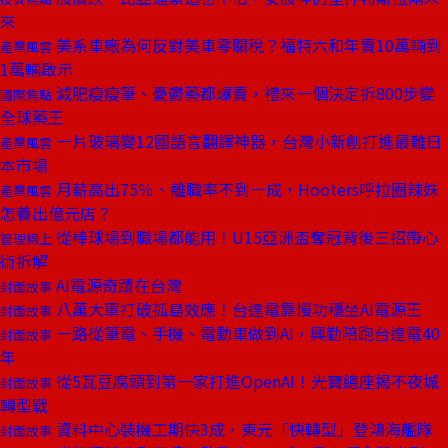
來
美系車廠為何反對美車零關稅？福特六和年賣10萬輛到
產業風雲
1萬輛啟示
減肥瘦瘦筆、憂鬱藥都爆賣，禮來一個決定拆800步變
國際焦點
全球藥王
一片玻璃變12國語言翻譯神器，台灣小新創打進最難日
產業風雲
本市場
月薪高出75％、離職率不到一成，Hooters呼拉圈辣妹
產業風雲
怎養出億元店？
從棒球場到職場都能用！U15亞洲盃奪冠背後三招帶心
管理線上
術拆解
AI電源奇蹟在台灣
封面故事
八萬大軍打破孤島效應！台達電靠慢功穩坐AI電源王
封面故事
一路從筆電、手機、電動車做到AI，興勤陪跑台達電40
封面故事
年
從5瓦豆腐頭到第一家打進OpenAI！光寶總座揭不夜城
封面故事
轉型戰
資料中心裝機工期快3成，東元「快轉型」登鴻海艦隊
封面故事