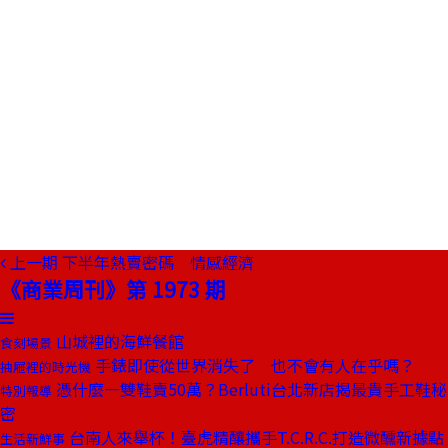
上一期
下半年熱賣密碼 情感經濟
《商業周刊》第 1973 期
山城裡的海鮮餐館
食刻場景
手錶即使從世界消失了 也不會有人在乎嗎？
抽屜裡的時光機
憑什麼一雙鞋賣50萬？Berluti台北新店揭最貴手工鞋秘
特別報導
密
台南人來舉杯！臺虎精釀攜手T.C.R.C.打造微醺新據點
生活新鮮事