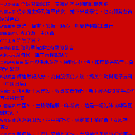
全球限量90輛 富豪的空中超跑即將起飛
生活新鮮事
從家庭主婦到建築俠女 她不只蓋豪宅，也為弱勢藝術
封面故事
家搭舞台
走進一幅畫，安頓一顆心 解憂博物館正流行
封面故事
配角命 主角命
總編輯的話
誰說了算？
CEO上線
隨時準備擲地有聲的發言
商場自慢塾
AI時代 誰在替你說話？
AI超未來
缺水與洪水並存、通勤要4小時，印度矽谷陷無力負
金融時報精選
荷的繁榮
輝達財報大好，為何股價仍大跌？揭黃仁勳與電子五哥
科技風雲
「中國困境」
拚AI新十大建設、救資安看他們，新財經內閣3舵手如何
焦點新聞
互補拚經濟
中國AI、生技助陸股10年新高，這是一場泡沫或轉型關
中國焦點
鍵時刻？
角落磨眼光，押中特斯拉、穩定幣！華爾街「女股神」
投資焦點
專訪
股價跌、比亞迪緊追也不怕，女股神仍重押特斯拉兩未
投資焦點