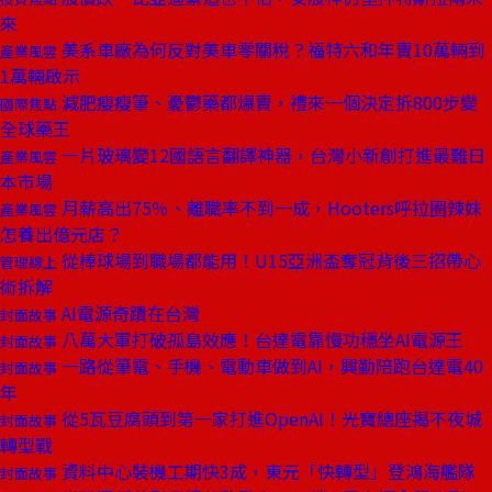
來
美系車廠為何反對美車零關稅？福特六和年賣10萬輛到
產業風雲
1萬輛啟示
減肥瘦瘦筆、憂鬱藥都爆賣，禮來一個決定拆800步變
國際焦點
全球藥王
一片玻璃變12國語言翻譯神器，台灣小新創打進最難日
產業風雲
本市場
月薪高出75％、離職率不到一成，Hooters呼拉圈辣妹
產業風雲
怎養出億元店？
從棒球場到職場都能用！U15亞洲盃奪冠背後三招帶心
管理線上
術拆解
AI電源奇蹟在台灣
封面故事
八萬大軍打破孤島效應！台達電靠慢功穩坐AI電源王
封面故事
一路從筆電、手機、電動車做到AI，興勤陪跑台達電40
封面故事
年
從5瓦豆腐頭到第一家打進OpenAI！光寶總座揭不夜城
封面故事
轉型戰
資料中心裝機工期快3成，東元「快轉型」登鴻海艦隊
封面故事