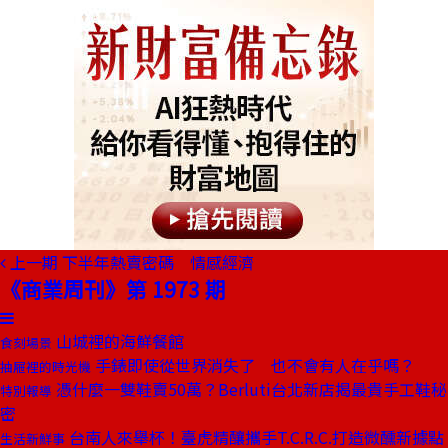
上一期
下半年熱賣密碼 情感經濟
《商業周刊》第 1973 期
山城裡的海鮮餐館
食刻場景
手錶即使從世界消失了 也不會有人在乎嗎？
抽屜裡的時光機
憑什麼一雙鞋賣50萬？Berluti台北新店揭最貴手工鞋秘
特別報導
密
台南人來舉杯！臺虎精釀攜手T.C.R.C.打造微醺新據點
生活新鮮事