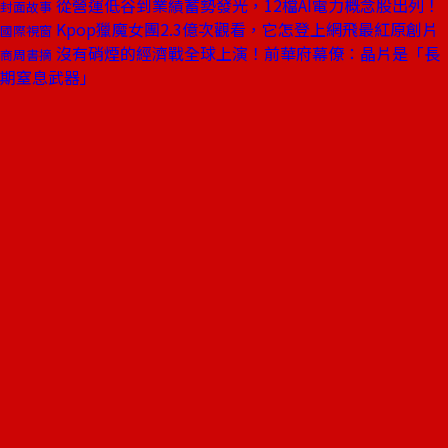
從營運低谷到業績蓄勢發光，12檔AI電力概念股出列！
封面故事
Kpop獵魔女團2.3億次觀看，它怎登上網飛最紅原創片
國際視窗
沒有硝煙的經濟戰全球上演！前華府幕僚：晶片是「長
商周書摘
期窒息武器」