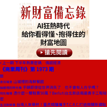
上一期
下半年熱賣密碼 情感經濟
《商業周刊》第 1973 期
山城裡的海鮮餐館
食刻場景
手錶即使從世界消失了 也不會有人在乎嗎？
抽屜裡的時光機
憑什麼一雙鞋賣50萬？Berluti台北新店揭最貴手工鞋秘
特別報導
密
台南人來舉杯！臺虎精釀攜手T.C.R.C.打造微醺新據點
生活新鮮事