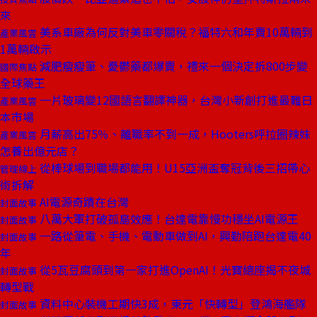
來
美系車廠為何反對美車零關稅？福特六和年賣10萬輛到
產業風雲
1萬輛啟示
減肥瘦瘦筆、憂鬱藥都爆賣，禮來一個決定拆800步變
國際焦點
全球藥王
一片玻璃變12國語言翻譯神器，台灣小新創打進最難日
產業風雲
本市場
月薪高出75％、離職率不到一成，Hooters呼拉圈辣妹
產業風雲
怎養出億元店？
從棒球場到職場都能用！U15亞洲盃奪冠背後三招帶心
管理線上
術拆解
AI電源奇蹟在台灣
封面故事
八萬大軍打破孤島效應！台達電靠慢功穩坐AI電源王
封面故事
一路從筆電、手機、電動車做到AI，興勤陪跑台達電40
封面故事
年
從5瓦豆腐頭到第一家打進OpenAI！光寶總座揭不夜城
封面故事
轉型戰
資料中心裝機工期快3成，東元「快轉型」登鴻海艦隊
封面故事