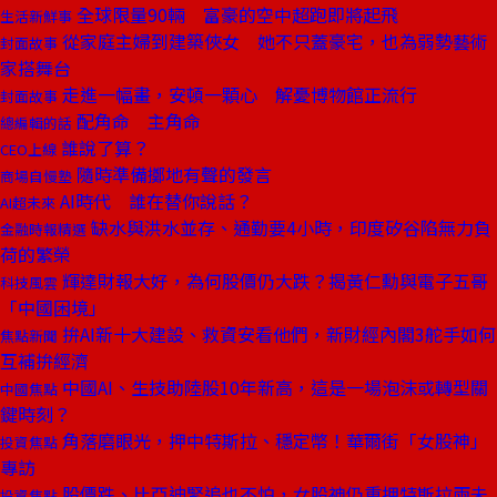
全球限量90輛 富豪的空中超跑即將起飛
生活新鮮事
從家庭主婦到建築俠女 她不只蓋豪宅，也為弱勢藝術
封面故事
家搭舞台
走進一幅畫，安頓一顆心 解憂博物館正流行
封面故事
配角命 主角命
總編輯的話
誰說了算？
CEO上線
隨時準備擲地有聲的發言
商場自慢塾
AI時代 誰在替你說話？
AI超未來
缺水與洪水並存、通勤要4小時，印度矽谷陷無力負
金融時報精選
荷的繁榮
輝達財報大好，為何股價仍大跌？揭黃仁勳與電子五哥
科技風雲
「中國困境」
拚AI新十大建設、救資安看他們，新財經內閣3舵手如何
焦點新聞
互補拚經濟
中國AI、生技助陸股10年新高，這是一場泡沫或轉型關
中國焦點
鍵時刻？
角落磨眼光，押中特斯拉、穩定幣！華爾街「女股神」
投資焦點
專訪
股價跌、比亞迪緊追也不怕，女股神仍重押特斯拉兩未
投資焦點