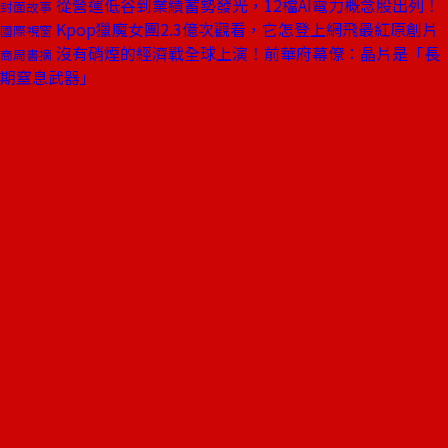
從營運低谷到業績蓄勢發光，12檔AI電力概念股出列！
封面故事
Kpop獵魔女團2.3億次觀看，它怎登上網飛最紅原創片
國際視窗
沒有硝煙的經濟戰全球上演！前華府幕僚：晶片是「長
商周書摘
期窒息武器」