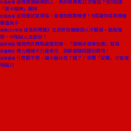
最懂高端服務的人，為何掛奧客21次電話？他3招建
封面故事
「黑卡精神」團隊
反問面試官煩惱，竟增加錄取機會！9招讓你成為情緒
封面故事
價值高手
成長的兩難》生意好到擴廠卻人才斷層，高階強
商周CEO學院
勢、中階缺人怎麼辦？
植物肉先鋒陷破產危機，「優格冰淇淋效應」惹禍
國際視窗
視力模糊不只是老花 熟齡眼睛問題別再拖！
良醫問診
什麼都不想，讓大腦休息？錯了！偶爾「受驚」才能增
商周書摘
強腦力