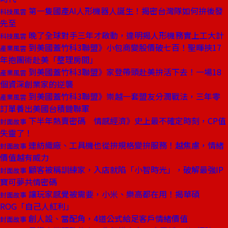
第一隻國產AI人形機器人誕生！揭密台灣隊如何拚後發
科技風雲
先至
晚了全球對手三年才啟動，達明揭人形機務實上工大計
科技風雲
到美國蓋竹科3聯盟》小包商變股價破七百！聖暉挾17
產業風雲
年抱團術赴美「整理房間」
到美國蓋竹科3聯盟》家登帶頭赴美拚活下去！一場18
產業風雲
個資深創業家的逆襲
到美國蓋竹科3聯盟》崇越一套盟友分潤戰法，三年零
產業風雲
訂單養出美國台積鏈聯軍
下半年熱賣密碼 情感經濟》史上最不確定時刻，CP值
封面故事
失靈了！
連紡織廠、工具機也從拚規格變拚服務！越焦慮，情緒
封面故事
價值越有威力
顧客被稱訓練家，入店就陷「小智時光」，破解最強IP
封面故事
寶可夢共情密碼
讓玩家感覺被需要，小米、樂高都在用！揭華碩
封面故事
ROG「自己人紅利」
創人設、當配角，4道公式給足客戶情緒價值
封面故事