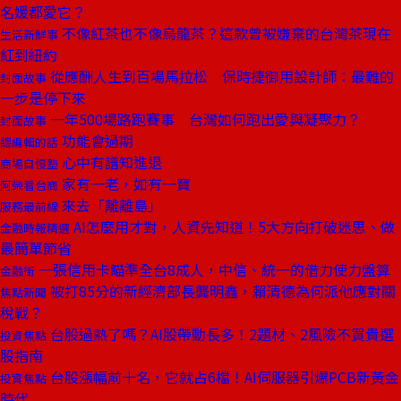
名媛都愛它？
不像紅茶也不像烏龍茶？這款曾被嫌棄的台灣茶現在
生活新鮮事
紅到紐約
從應酬人生到百場馬拉松 保時捷御用設計師：最難的
封面故事
一步是停下來
一年500場路跑賽事 台灣如何跑出愛與凝聚力？
封面故事
功能會過期
總編輯的話
心中有譜知進退
商場自慢塾
家有一老，如有一寶
阿榮看台商
來去「離離島」
服務最前線
AI怎麼用才對，人資先知道！5大方向打破迷思、做
金融時報精選
最簡單節省
一張信用卡瞄準全台8成人，中信、統一的借力使力盤算
金融街
被打85分的新經濟部長龔明鑫，賴清德為何派他應對關
焦點新聞
稅戰？
台股過熱了嗎？AI股帶動長多！2題材、2風險不買貴選
投資焦點
股指南
台股漲幅前十名，它就占6檔！AI伺服器引爆PCB新黃金
投資焦點
時代