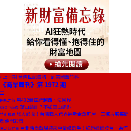
上一期
台灣世紀豪賭 到美國蓋竹科
《商業周刊》第 1972 期
用432赫茲跨越西、法國界
開瓶之前
華山論劍？不如華山邂逅
CEO下班後
旅人必收！台灣職人跨界翻新金澤町屋 三棟古宅每間
特別報導
都像開彩蛋
台北時尚戰場迎來重量級選手！紅唇娃娃登台，為何
生活新鮮事