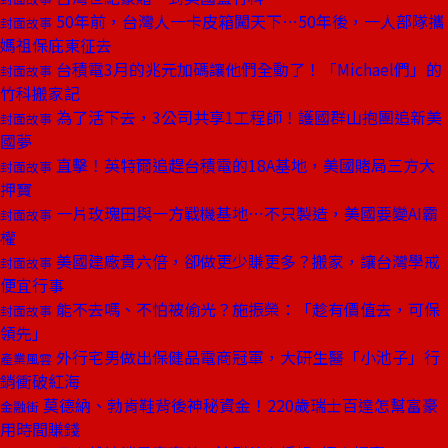
50年前，台灣人一卡皮箱闖天下⋯50年後，一人部隊攜
封面故事
媽祖保庇東征去
台積電3月的兆元加碼讓他們全動了！「Michael們」的
封面故事
竹科搬家記
為了活下去，3公司共享1工程師！護國群山抱團追新美
封面故事
國夢
直擊！英特爾追趕台積電的18A基地，美國賭局三方大
封面故事
押寶
一片玫瑰田與一方戰機基地⋯不只製造，美國要變AI霸
封面故事
權
美國建廠貴六倍，卻做更少賺更多？搬家，讓台灣學戒
封面故事
便宜行事
能不去嗎、不怕被偷光？施振榮：「趁有價值去，可保
封面故事
領先」
外行宅男做出保健品電商冠軍，大研生醫「小池子」行
產業風雲
銷衝破紅海
莫德納、勃肯鞋背後神秘資金！220歲瑞士百達怎幫富豪
金融街
用時間賺錢