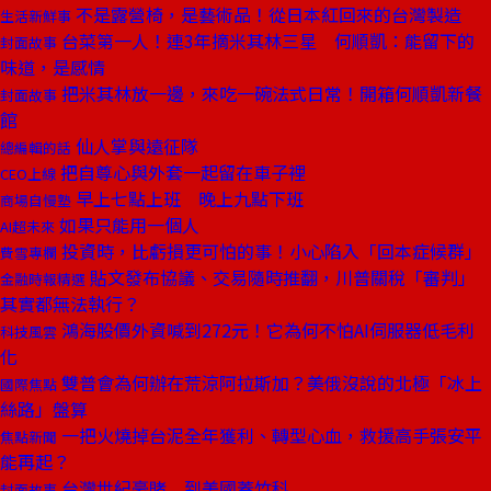
不是露營椅，是藝術品！從日本紅回來的台灣製造
生活新鮮事
台菜第一人！連3年摘米其林三星 何順凱：能留下的
封面故事
味道，是感情
把米其林放一邊，來吃一碗法式日常！開箱何順凱新餐
封面故事
館
仙人掌與遠征隊
總編輯的話
把自尊心與外套一起留在車子裡
CEO上線
早上七點上班 晚上九點下班
商場自慢塾
如果只能用一個人
AI超未來
投資時，比虧損更可怕的事！小心陷入「回本症候群」
費雪專欄
貼文發布協議、交易隨時推翻，川普關稅「審判」
金融時報精選
其實都無法執行？
鴻海股價外資喊到272元！它為何不怕AI伺服器低毛利
科技風雲
化
雙普會為何辦在荒涼阿拉斯加？美俄沒說的北極「冰上
國際焦點
絲路」盤算
一把火燒掉台泥全年獲利、轉型心血，救援高手張安平
焦點新聞
能再起？
台灣世紀豪賭 到美國蓋竹科
封面故事