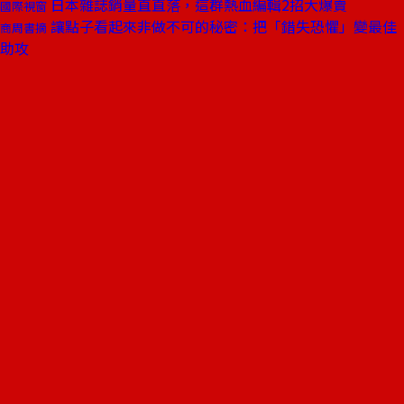
日本雜誌銷量直直落，這群熱血編輯2招大爆賣
國際視窗
讓點子看起來非做不可的秘密：把「錯失恐懼」變最佳
商周書摘
助攻