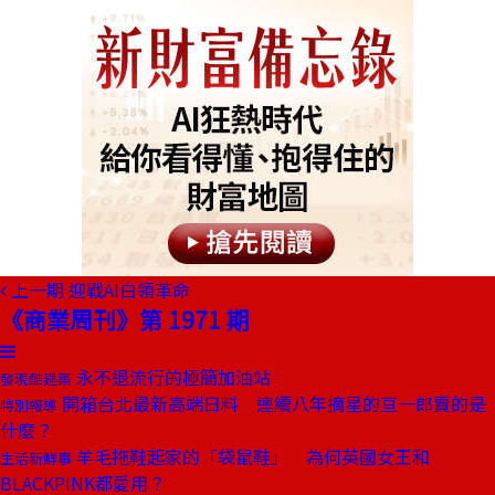
上一期
迎戰AI白領革命
《商業周刊》第 1971 期
永不退流行的極簡加油站
發現酷建築
開箱台北最新高端日料 連續八年摘星的亘一郎賣的是
特別報導
什麼？
羊毛拖鞋起家的「袋鼠鞋」 為何英國女王和
生活新鮮事
BLACKPINK都愛用？