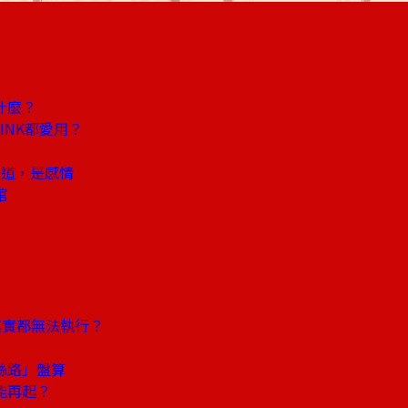
什麼？
INK都愛用？
味道，是感情
館
其實都無法執行？
化
絲路」盤算
能再起？