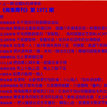
上一期
迎戰AI白領革命
《商業周刊》第 1971 期
永不退流行的極簡加油站
發現酷建築
開箱台北最新高端日料 連續八年摘星的亘一郎賣的是
特別報導
羊毛拖鞋起家的「袋鼠鞋」 為何英國女王和BLACKP
生活新鮮事
不是露營椅，是藝術品！從日本紅回來的台灣製造
生活新鮮事
台菜第一人！連3年摘米其林三星 何順凱：能留下的
封面故事
把米其林放一邊，來吃一碗法式日常！開箱何順凱新餐
封面故事
仙人掌與遠征隊
總編輯的話
把自尊心與外套一起留在車子裡
CEO上線
早上七點上班 晚上九點下班
商場自慢塾
如果只能用一個人
AI超未來
投資時，比虧損更可怕的事！小心陷入「回本症候群」
費雪專欄
貼文發布協議、交易隨時推翻，川普關稅「審判」
金融時報精選
鴻海股價外資喊到272元！它為何不怕AI伺服器低毛利
科技風雲
雙普會為何辦在荒涼阿拉斯加？美俄沒說的北極「冰上
國際焦點
一把火燒掉台泥全年獲利、轉型心血，救援高手張安平
焦點新聞