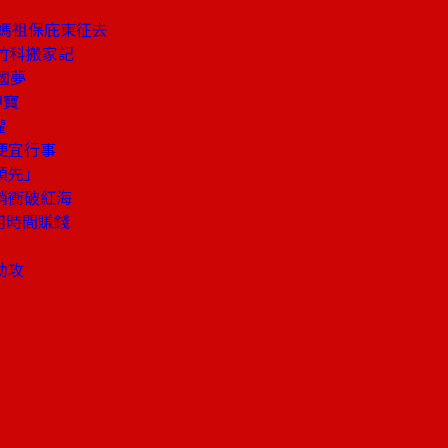
攜媽祖保庇東征去
的竹科搬家記
國夢
押寶
權
便宜行事
領先」
銷衝破紅海
用時間賺錢
助攻