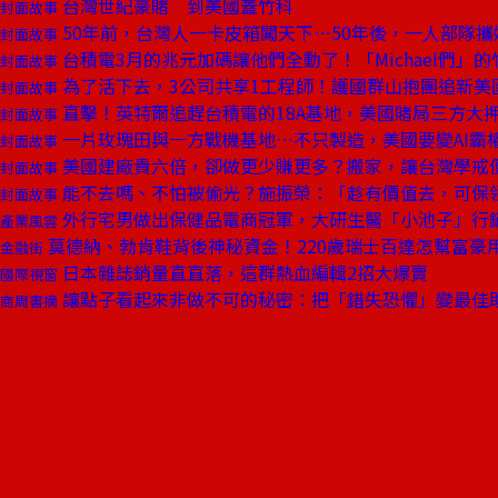
台灣世紀豪賭 到美國蓋竹科
封面故事
50年前，台灣人一卡皮箱闖天下⋯50年後，一人部隊
封面故事
台積電3月的兆元加碼讓他們全動了！「Michael們」
封面故事
為了活下去，3公司共享1工程師！護國群山抱團追新美
封面故事
直擊！英特爾追趕台積電的18A基地，美國賭局三方大
封面故事
一片玫瑰田與一方戰機基地⋯不只製造，美國要變AI霸
封面故事
美國建廠貴六倍，卻做更少賺更多？搬家，讓台灣學戒
封面故事
能不去嗎、不怕被偷光？施振榮：「趁有價值去，可保
封面故事
外行宅男做出保健品電商冠軍，大研生醫「小池子」行
產業風雲
莫德納、勃肯鞋背後神秘資金！220歲瑞士百達怎幫富豪
金融街
日本雜誌銷量直直落，這群熱血編輯2招大爆賣
國際視窗
讓點子看起來非做不可的秘密：把「錯失恐懼」變最佳
商周書摘