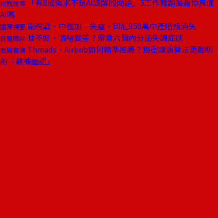
「有8成需求不是AI該解的問題」5工作難題揭露你真懂
封面故事
AI嗎
關稅戰、中國加一失靈，印尼950萬中產階級消失
國際視窗
睡不好、情緒變差？留意六個內分泌失調症狀
良醫問診
Threads、Airbnb如何精準推薦？揭密讓演算法更聰明
商周書摘
的「數據圖譜」