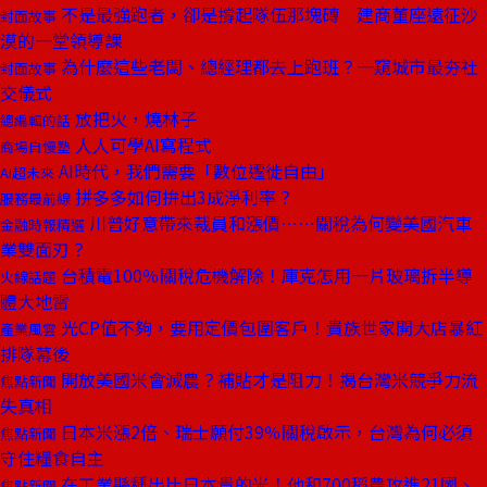
不是最強跑者，卻是撐起隊伍那塊磚 建商董座遠征沙
封面故事
漠的一堂領導課
為什麼這些老闆、總經理都去上跑班？一窺城市最夯社
封面故事
交儀式
放把火，燒林子
總編輯的話
人人可學AI寫程式
商場自慢塾
AI時代，我們需要「數位遷徙自由」
AI超未來
拼多多如何拚出3成淨利率？
服務最前線
川普好意帶來裁員和漲價⋯⋯關稅為何變美國汽車
金融時報精選
業雙面刃？
台積電100％關稅危機解除！庫克怎用一片玻璃拆半導
火線話題
體大地雷
光CP值不夠，要用定價包圍客戶！貴族世家開大店暴紅
產業風雲
排隊幕後
開放美國米會滅農？補貼才是阻力！揭台灣米競爭力流
焦點新聞
失真相
日本米漲2倍、瑞士願付39％關稅啟示，台灣為何必須
焦點新聞
守住糧食自主
在工業縣種出比日本貴的米！他和700稻農攻進21國、
焦點新聞