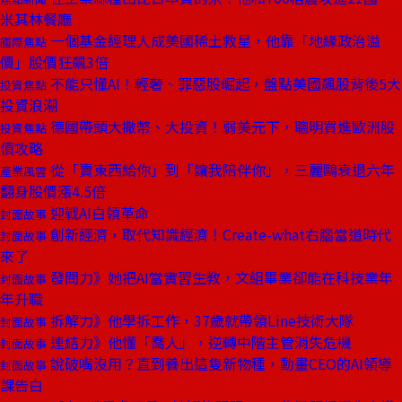
米其林餐廳
一個基金經理人成美國稀土救星，他靠「地緣政治溢
國際焦點
價」股價狂飆3倍
不能只懂AI！輕奢、罪惡股崛起，盤點美國飆股背後5大
投資焦點
投資浪潮
德國帶頭大撒幣、大投資！弱美元下，聰明買進歐洲股
投資焦點
債攻略
從「賣東西給你」到「讓我陪伴你」，三麗鷗衰退六年
產業風雲
翻身股價漲4.5倍
迎戰AI白領革命
封面故事
創新經濟，取代知識經濟！Create-what右腦當道時代
封面故事
來了
發問力》她把AI當實習生教，文組畢業卻能在科技業年
封面故事
年升職
拆解力》他學拆工作，37歲就帶領Line技術大隊
封面故事
連結力》他懂「喬人」，逆轉中階主管消失危機
封面故事
說破嘴沒用？直到養出這隻新物種，動畫CEO的AI領導
封面故事
課告白