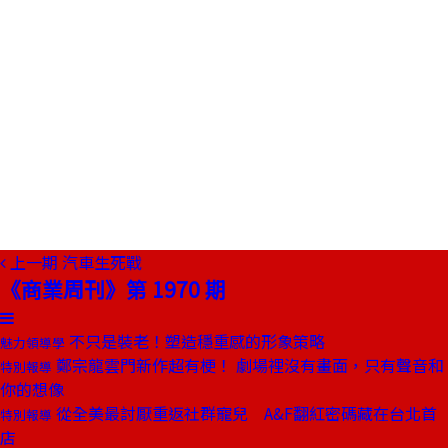
上一期
汽車生死戰
《商業周刊》第 1970 期
不只是裝老！塑造穩重感的形象策略
魅力領導學
鄭宗龍雲門新作超有梗！ 劇場裡沒有畫面，只有聲音和
特別報導
你的想像
從全美最討厭重返社群寵兒 A&F翻紅密碼藏在台北首
特別報導
店