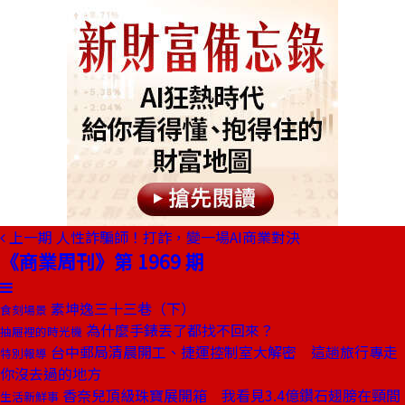
上一期
人性詐騙師！打詐，變一場AI商業對決
《商業周刊》第 1969 期
素坤逸三十三巷（下）
食刻場景
為什麼手錶丟了都找不回來？
抽屜裡的時光機
台中郵局清晨開工、捷運控制室大解密 這趟旅行專走
特別報導
你沒去過的地方
香奈兒頂級珠寶展開箱 我看見3.4億鑽石翅膀在頸間
生活新鮮事