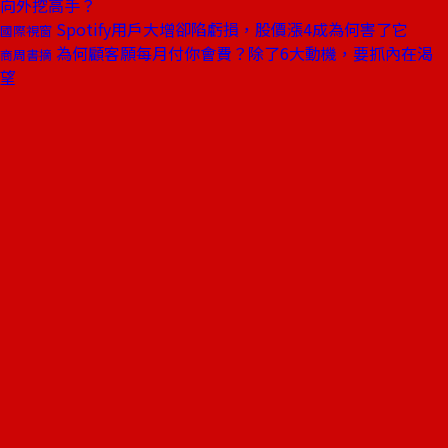
向外挖高手？
Spotify用戶大增卻陷虧損，股價漲4成為何害了它
國際視窗
為何顧客願每月付你會費？除了6大動機，要抓內在渴
商周書摘
望