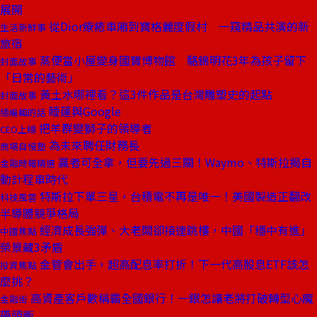
展開
從Dior療癒車廂到寶格麗度假村 一窺精品共演的新
生活新鮮事
旅宿
蒸便當小屋變身國寶博物館 駱錦明花3年為孩子留下
封面故事
「日常的藝術」
黃土水哪裡看？這3件作品是台灣雕塑史的起點
封面故事
睡蓮與Google
總編輯的話
把羊群變獅子的領導者
CEO上線
為未來聘任財務長
商場自慢塾
贏者可全拿，但要先過三關！Waymo、特斯拉揭自
金融時報精選
動計程車時代
特斯拉下單三星，台積電不再是唯一！美國製造正翻改
科技風雲
半導體競爭格局
經濟成長強彈、大老闆卻接連跳樓，中國「穩中有進」
中國焦點
榮景藏3矛盾
金管會出手，超高配息率打折！下一代高股息ETF該怎
投資焦點
麼挑？
高資產客戶數稱霸全國銀行！一銀怎讓老將打破轉型心魔
金融街
帶頭衝