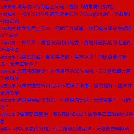
鴻海攻AI為何看上東元？複製「蘋果勝利模式」！
焦點新聞
一款AI筆記本創造新流量紅利？Google化解「零點擊」
科技風雲
秘密武器
助學生考上頂大、老師工作減壓，她打造台灣最受歡迎
科技風雲
AI筆記本
一杯紅茶，藏著沒說出口的愛…黃路梓茵與運將老爸的
人物特寫
陪伴練習
汽車生死戰》買家等降價，車市冰凍！傳比亞迪將壓
封面故事
境，國產車難活？
怎麼談都難受！半導體不怕20％關稅，232條款藏大魔
封面故事
王級風險
汽車供應鏈告白比20％更棘手的事：關稅還好，匯率才
封面故事
是真衝擊
進口車全面零關稅、中國車滿街跑，台灣會變下一個澳
封面故事
洲？
3萬輛新車塞港，雙B真能降4成？破解進口車價跳水3迷
封面故事
思
成長的兩難》代工廠轉型攻品牌，該培養原團隊或
商周CEO學院